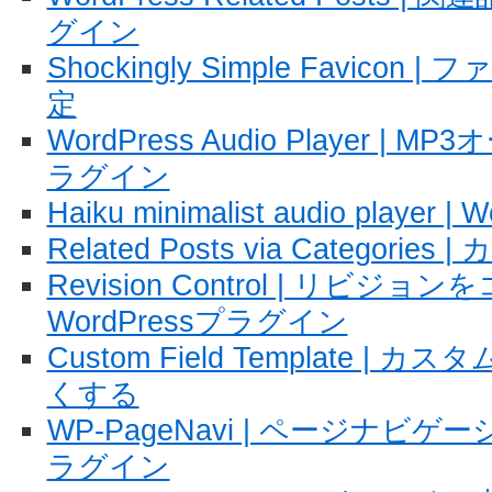
グイン
Shockingly Simple Favicon
定
WordPress Audio Player 
ラグイン
Haiku minimalist audio player | 
Related Posts via Catego
Revision Control | リビ
WordPressプラグイン
Custom Field Template 
くする
WP-PageNavi | ページナビゲー
ラグイン