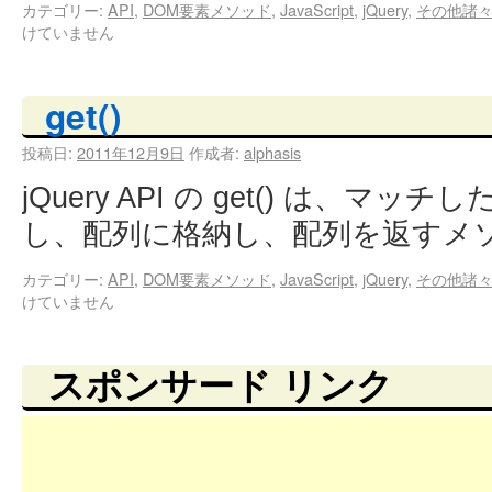
カテゴリー:
API
,
DOM要素メソッド
,
JavaScript
,
jQuery
,
その他諸
けていません
get()
投稿日:
2011年12月9日
作成者:
alphasis
jQuery API の get() は、マ
し、配列に格納し、配列を返すメ
カテゴリー:
API
,
DOM要素メソッド
,
JavaScript
,
jQuery
,
その他諸
けていません
スポンサード リンク