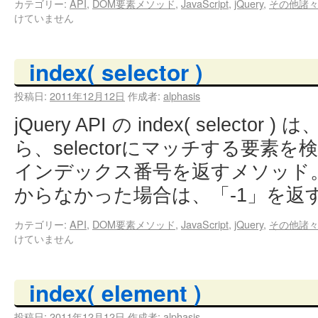
カテゴリー:
API
,
DOM要素メソッド
,
JavaScript
,
jQuery
,
その他諸
けていません
index( selector )
投稿日:
2011年12月12日
作成者:
alphasis
jQuery API の index( select
ら、selectorにマッチする要素
インデックス番号を返すメソッド
からなかった場合は、「-1」を返
カテゴリー:
API
,
DOM要素メソッド
,
JavaScript
,
jQuery
,
その他諸
けていません
index( element )
投稿日:
2011年12月12日
作成者:
alphasis