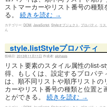
ストマーカーやリスト番号の種類
る。
続きを読む
→
カテゴリー:
DOM
,
JavaScript
,
Styleオブジェクト
,
プロパティ
,
リス
ん
style.listStyleプロパティ
投稿日:
2013年11月11日
作成者:
alphasis
リスト要素のスタイル属性のlist-s
得、もしくは、設定するプロパティ。li
は、順不同リストや順序リストの
カーやリスト番号の種類と位置と
とができる。
続きを読む
→
カテゴリー:
DOM
,
JavaScript
,
Styleオブジェクト
,
プロパティ
,
リス