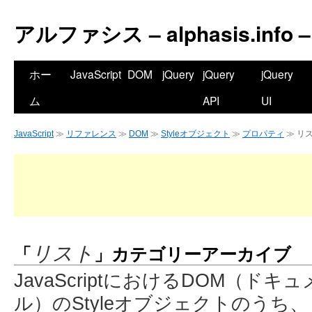
アルファシス – alphasis.info –
ホー
JavaScript
DOM
jQuery
jQuery
jQuery
ム
API
UI
JavaScript
≫
リファレンス
≫
DOM
≫
Styleオブジェクト
≫
プロパティ
≫ リ
「
」カテゴリーアーカイブ
リスト
JavaScriptにおけるDOM（
ル）のStyleオブジェクトのうち