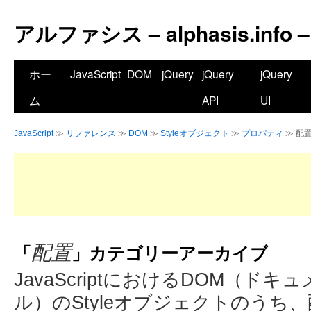
アルファシス – alphasis.info –
ホー
JavaScript
DOM
jQuery
jQuery
jQuery
ム
API
UI
JavaScript
≫
リファレンス
≫
DOM
≫
Styleオブジェクト
≫
プロパティ
≫ 配
「
」カテゴリーアーカイブ
配置
JavaScriptにおけるDOM（
ル）のStyleオブジェクトのうち