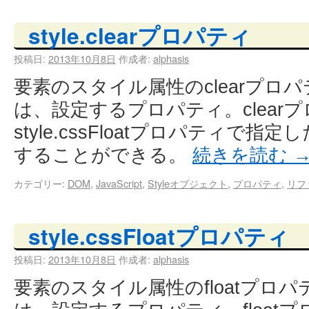
style.clearプロパティ
投稿日:
2013年10月8日
作成者:
alphasis
要素のスタイル属性のclearプロ
は、設定するプロパティ。clear
style.cssFloatプロパティで
することができる。
続きを読む
カテゴリー:
DOM
,
JavaScript
,
Styleオブジェクト
,
プロパティ
,
リフ
style.cssFloatプロパティ
投稿日:
2013年10月8日
作成者:
alphasis
要素のスタイル属性のfloatプロ