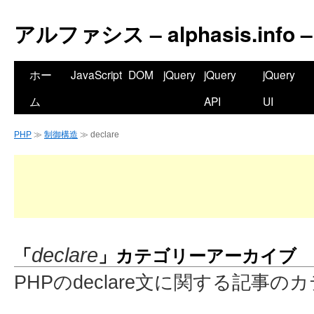
アルファシス – alphasis.info –
ホー
JavaScript
DOM
jQuery
jQuery
jQuery
ム
API
UI
PHP
≫
制御構造
≫ declare
「
」カテゴリーアーカイブ
declare
PHPのdeclare文に関する記事の