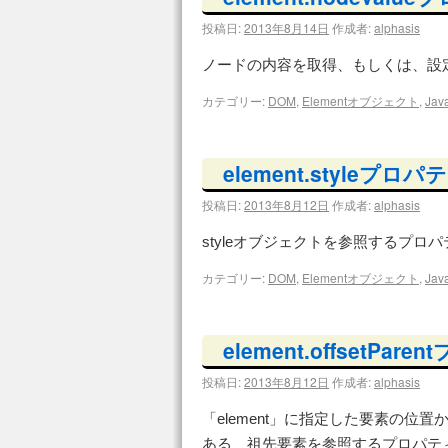
投稿日:
2013年8月14日
作成者:
alphasis
ノードの内容を取得、もしくは、設
カテゴリー:
DOM
,
Elementオブジェクト
,
Java
element.styleプロパ
投稿日:
2013年8月12日
作成者:
alphasis
styleオブジェクトを参照するプロ
カテゴリー:
DOM
,
Elementオブジェクト
,
Java
element.offsetPar
投稿日:
2013年8月12日
作成者:
alphasis
「element」に指定した要素の位置から最も
ある、祖先要素を参照するプロパテ