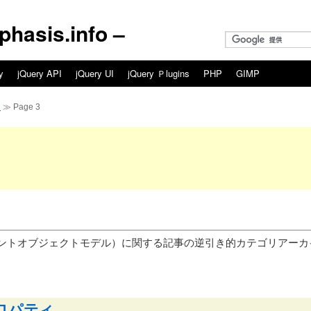
asis.info –
y
jQuery API
jQuery UI
jQuery Ｐlugins
PHP
GIMP
き
≫ Page 3
ドキュメントオブジェクトモデル）に関する記事の逆引き的カテゴリアーカ
eプロパティ