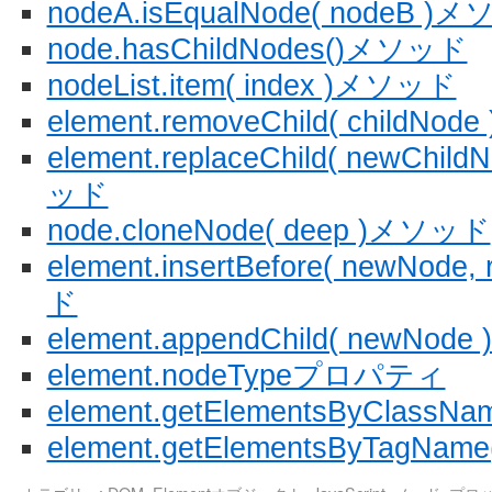
nodeA.isEqualNode( nodeB )
node.hasChildNodes()メソッド
nodeList.item( index )メソッド
element.removeChild( childN
element.replaceChild( newChild
ッド
node.cloneNode( deep )メソッド
element.insertBefore( newNode
ド
element.appendChild( newNo
element.nodeTypeプロパティ
element.getElementsByClassN
element.getElementsByTagNa