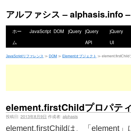
アルファシス – alphasis.info –
ホー
JavaScript
DOM
jQuery
jQuery
jQuery
ム
API
UI
JavaScriptリファレンス
≫
DOM
≫
Elementオブジェクト
≫ element.firstCh
element.firstChildプロパテ
投稿日:
2013年8月9日
作成者:
alphasis
element.firstChildは、「el