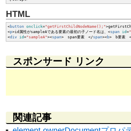
HTML
<
button
onclick
=
"getFirstChildNodeName();"
>
getFirstC
<
p
>
id属性がsampleAである要素の最初の子ノード名は、
<
span
id
=
<
div
id
=
"sampleA"
><
span
>
span要素
<
/
span
><
b
>
b要素
スポンサード リンク
関連記事
element.ownerDocumentプロ