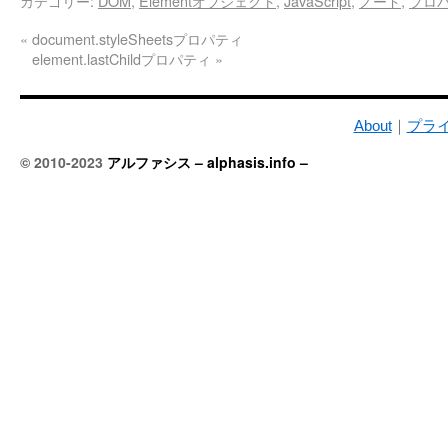
カテゴリー:
DOM
,
Elementオブジェクト
,
JavaScript
,
ノード
,
プロ
«
document.styleSheetsプロパティ
element.lastChildプロパティ
»
About
｜
プラ
© 2010-2023
アルファシス – alphasis.info –