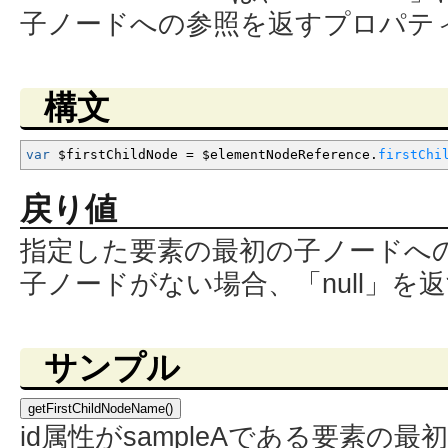
子ノードへの参照を返すプロパテ
構文
var
$firstChildNode
=
$elementNodeReference.
firstChi
戻り値
指定した要素の最初の子ノードへ
子ノードがない場合、「null」を
サンプル
getFirstChildNodeName()
id属性がsampleAである要素の