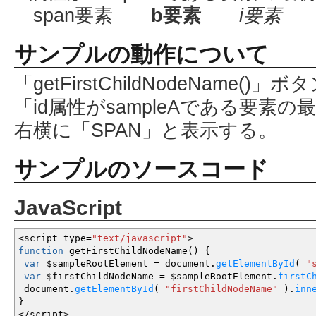
span要素
b要素
i要素
サンプルの動作について
「getFirstChildNodeName
「id属性がsampleAである要素
右横に「SPAN」と表示する。
サンプルのソースコード
JavaScript
<
script type
=
"text/javascript"
>
function
getFirstChildNodeName
(
)
{
var
$sampleRootElement
=
document.
getElementById
(
"
var
$firstChildNodeName
=
$sampleRootElement.
firstC
document.
getElementById
(
"firstChildNodeName"
)
.
inn
}
</
script
>