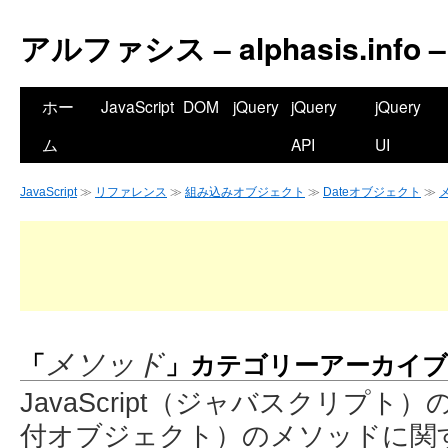
アルファシス – alphasis.info –
ホー
JavaScript
DOM
jQuery
jQuery
jQuery
ム
API
UI
JavaScript
≫
リファレンス
≫
組み込みオブジェクト
≫
Dateオブジェクト
≫
「
」カテゴリーアーカイブ
メソッド
JavaScript（ジャバスクリプト
付オブジェクト）のメソッドに関