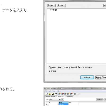
る。
アログで、データを入力し、
。
力される。