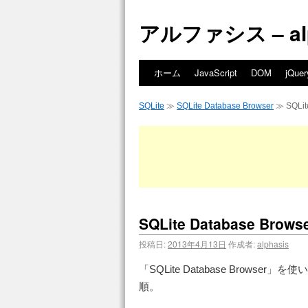
アルファシス – alph
ホーム
JavaScript
DOM
jQuer
SQLite
≫
SQLite Database Browser
≫ SQLi
SQLite Database 
投稿日:
2013年4月13日
作成者:
alphasis
「SQLite Database Brow
順。