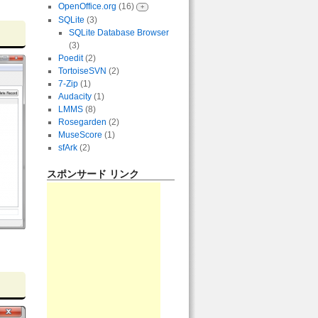
OpenOffice.org
(16)
+
SQLite
(3)
SQLite Database Browser
(3)
Poedit
(2)
TortoiseSVN
(2)
7-Zip
(1)
Audacity
(1)
LMMS
(8)
Rosegarden
(2)
MuseScore
(1)
sfArk
(2)
スポンサード リンク