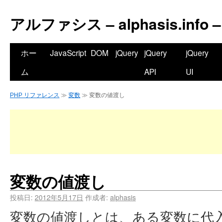
アルファシス – alphasis.info –
ホー
JavaScript
DOM
jQuery
jQuery
jQuery
ム
API
UI
PHP リファレンス
≫
変数
≫ 変数の値渡し
変数の値渡し
投稿日:
2012年5月17日
作成者:
alphasis
変数の値渡しとは、ある変数に代