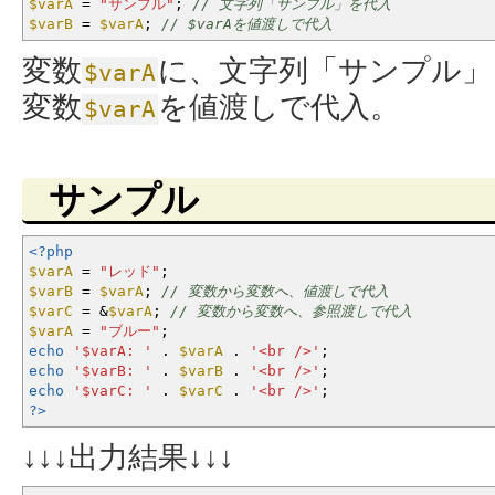
$varA
=
"サンプル"
;
// 文字列「サンプル」を代入
$varB
=
$varA
;
// $varAを値渡しで代入
変数
に、文字列「サンプル」
$varA
変数
を値渡しで代入。
$varA
サンプル
<?php
$varA
=
"レッド"
;
$varB
=
$varA
;
// 変数から変数へ、値渡しで代入
$varC
=
&
$varA
;
// 変数から変数へ、参照渡しで代入
$varA
=
"ブルー"
;
echo
'$varA: '
.
$varA
.
'<br />'
;
echo
'$varB: '
.
$varB
.
'<br />'
;
echo
'$varC: '
.
$varC
.
'<br />'
;
?>
↓↓↓出力結果↓↓↓