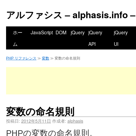
アルファシス – alphasis.info –
ホー
JavaScript
DOM
jQuery
jQuery
jQuery
ム
API
UI
PHP リファレンス
≫
変数
≫ 変数の命名規則
変数の命名規則
投稿日:
2012年5月11日
作成者:
alphasis
PHPの変数の命名規則。