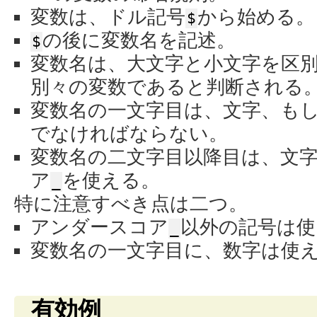
変数は、ドル記号
から始める。
$
の後に変数名を記述。
$
変数名は、大文字と小文字を区
別々の変数であると判断される
変数名の一文字目は、文字、も
でなければならない。
変数名の二文字目以降目は、文
ア
を使える。
_
特に注意すべき点は二つ。
アンダースコア
以外の記号は使
_
変数名の一文字目に、数字は使
有効例