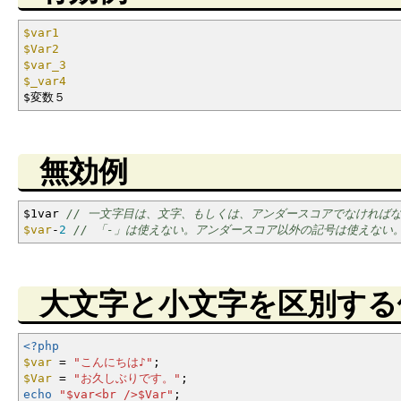
$var1
$Var2
$var_3
$_var4
$変数５
無効例
$1var
// 一文字目は、文字、もしくは、アンダースコアでなければ
$var
-
2
// 「-」は使えない。アンダースコア以外の記号は使えない
大文字と小文字を区別する
<?php
$var
=
"こんにちは♪"
;
$Var
=
"お久しぶりです。"
;
echo
"
$var
<br />
$Var
"
;