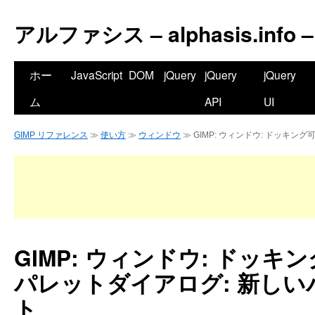
アルファシス – alphasis.info –
ホー
JavaScript
DOM
jQuery
jQuery
jQuery
ム
API
UI
GIMP リファレンス
≫
使い方
≫
ウィンドウ
≫ GIMP: ウィンドウ: ドッキ
GIMP: ウィンドウ: ドッ
パレットダイアログ: 新し
ト