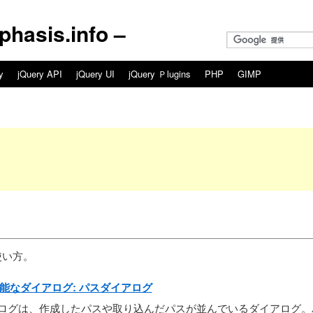
asis.info –
y
jQuery API
jQuery UI
jQuery Ｐlugins
PHP
GIMP
使い方。
グ可能なダイアログ: パスダイアログ
アログは、作成したパスや取り込んだパスが並んでいるダイアログ。