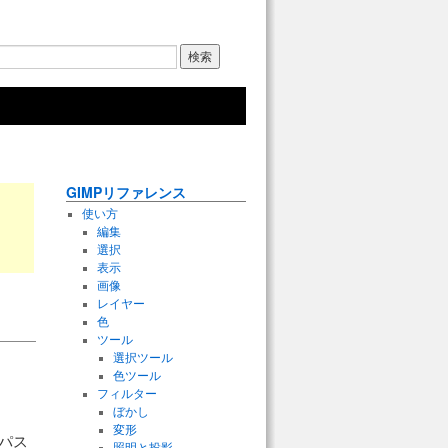
GIMPリファレンス
使い方
編集
選択
表示
画像
レイヤー
色
ツール
選択ツール
色ツール
フィルター
ぼかし
変形
パス