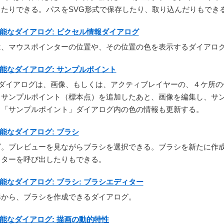
たりできる。パスをSVG形式で保存したり、取り込んだりもでき
グ可能なダイアログ: ピクセル情報ダイアログ
は、マウスポインターの位置や、その位置の色を表示するダイアロ
グ可能なダイアログ: サンプルポイント
」ダイアログは、画像、もしくは、アクティブレイヤーの、４ケ所の
。サンプルポイント（標本点）を追加したあと、画像を編集し、サ
、「サンプルポイント」ダイアログ内の色の情報も更新する。
可能なダイアログ: ブラシ
グ。プレビューを見ながらブラシを選択できる。ブラシを新たに作
ィターを呼び出したりもできる。
グ可能なダイアログ: ブラシ: ブラシエディター
形から、ブラシを作成できるダイアログ。
グ可能なダイアログ: 描画の動的特性