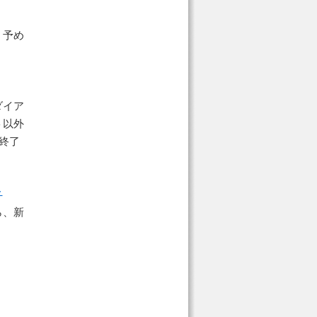
、予め
ダイア
ト以外
終了
ト
ら、新