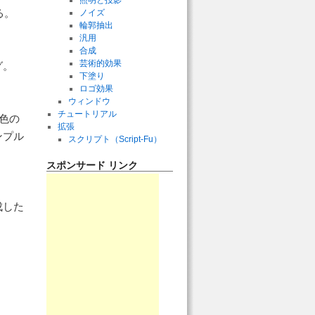
照明と投影
る。
ノイズ
輪郭抽出
汎用
合成
芸術的効果
グ。
下塗り
ロゴ効果
ウィンドウ
チュートリアル
色の
拡張
ンプル
スクリプト（Script-Fu）
スポンサード リンク
成した