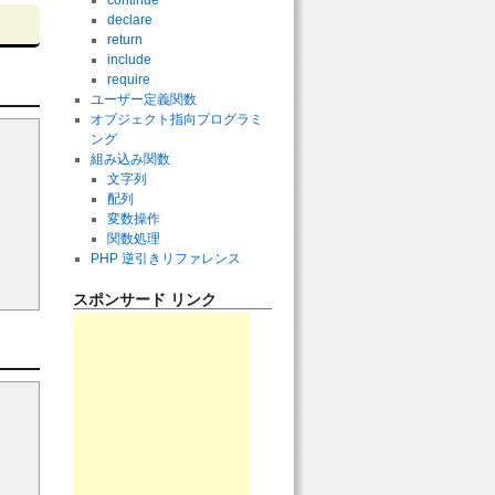
continue
declare
return
include
require
ユーザー定義関数
オブジェクト指向プログラミ
ング
組み込み関数
文字列
配列
変数操作
関数処理
PHP 逆引きリファレンス
スポンサード リンク