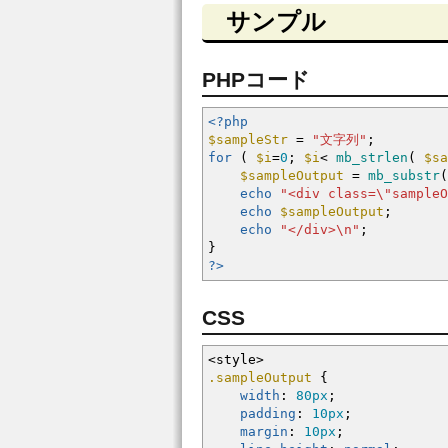
サンプル
PHPコード
<?php
$sampleStr
=
"文字列"
;
for
(
$i
=
0
;
$i
<
mb_strlen
(
$sa
$sampleOutput
=
mb_substr
(
echo
"<div class=
\"
sampleO
echo
$sampleOutput
;
echo
"</div>
\n
"
;
}
?>
CSS
<style
>
.sampleOutput
{
width
:
80px
;
padding
:
10px
;
margin
:
10px
;