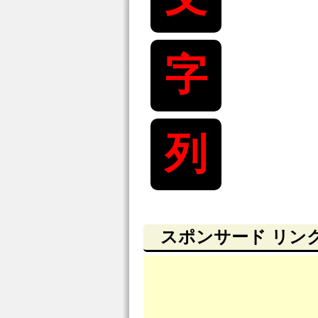
字
列
スポンサード リン