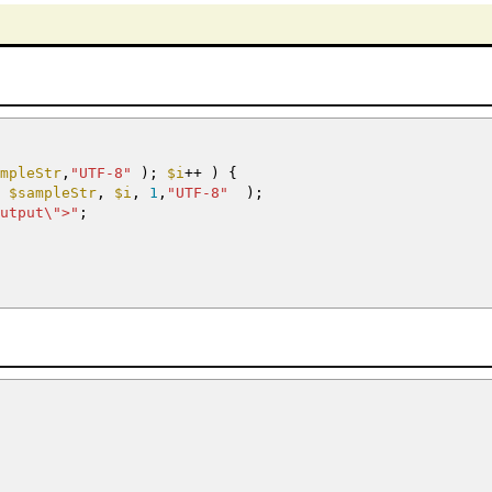
mpleStr
,
"UTF-8"
)
;
$i
++
)
{
$sampleStr
,
$i
,
1
,
"UTF-8"
)
;
utput
\"
>"
;