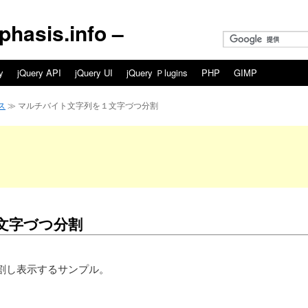
asis.info –
y
jQuery API
jQuery UI
jQuery Ｐlugins
PHP
GIMP
ス
≫ マルチバイト文字列を１文字づつ分割
文字づつ分割
割し表示するサンプル。