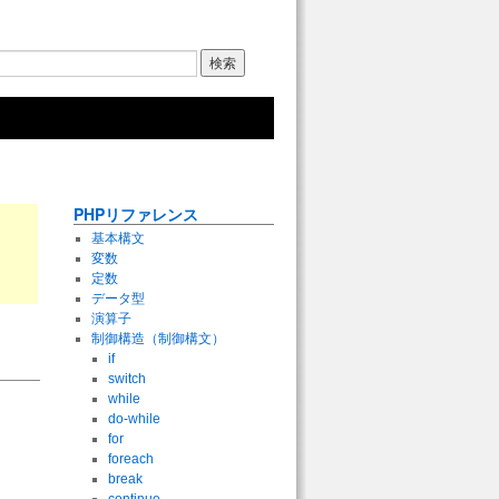
PHPリファレンス
基本構文
変数
定数
データ型
演算子
制御構造（制御構文）
if
switch
while
do-while
for
foreach
break