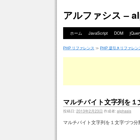
アルファシス – alph
ホーム
JavaScript
DOM
jQuer
PHP リファレンス
≫
PHP 逆引きリファレン
マルチバイト文字列を１
投稿日:
2013年2月23日
作成者:
alphasis
マルチバイト文字列を１文字づつ分