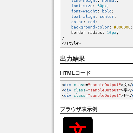
line-height
:
normal
;
font-size
:
60px
;
font-weight
:
bold
;
text-align
:
center
;
color
:
red
;
background-color
:
#000000
;
border-radius
:
10px
;
}
</style
>
出力結果
HTMLコード
<
div
class
=
"sampleOutput"
>
文
<
/
<
div
class
=
"sampleOutput"
>
字
<
/
<
div
class
=
"sampleOutput"
>
列
<
/
ブラウザ表示例
文