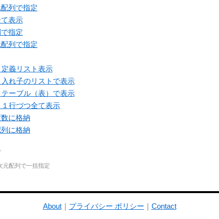
元配列で指定
全て表示
列で指定
元配列で指定
、定義リスト表示
、入れ子のリストで表示
、テーブル（表）で表示
、１行づつ全て表示
変数に格納
配列に格納
ク
次元配列で一括指定
About
｜
プライバシー ポリシー
｜
Contact