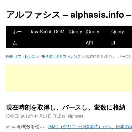
アルファシス – alphasis.info –
ホー
JavaScript
DOM
jQuery
jQuery
jQuery
ム
API
UI
PHP リファレンス
≫
PHP 逆引きリファレンス
≫ 現在時刻を取得し、パース
現在時刻を取得し、パースし、変数に格納
投稿日:
2012年11月21日
作成者:
alphasis
sscanf()関数を使い、
GMT（グリニッジ標準時）から、日本の