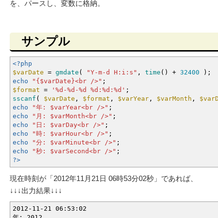
を、パースし、変数に格納。
サンプル
<?php
$varDate
=
gmdate
(
"Y-m-d H:i:s"
,
time
(
)
+
32400
)
;
echo
"
{$varDate}
<br />"
;
$format
=
'%d-%d-%d %d:%d:%d'
;
sscanf
(
$varDate
,
$format
,
$varYear
,
$varMonth
,
$var
echo
"年:
$varYear
<br />"
;
echo
"月:
$varMonth
<br />"
;
echo
"日:
$varDay
<br />"
;
echo
"時:
$varHour
<br />"
;
echo
"分:
$varMinute
<br />"
;
echo
"秒:
$varSecond
<br />"
;
?>
現在時刻が「2012年11月21日 06時53分02秒」であれば、
↓↓↓出力結果↓↓↓
2012-11-21 06:53:02
年: 2012