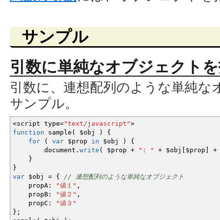
サンプル
引数に単純なオブジェクトを
引数に、連想配列のような単純な
サンプル。
<
script type
=
"text/javascript"
>
function
sample
(
$obj
)
{
for
(
var
$prop
in
$obj
)
{
document.
write
(
$prop
+
": "
+
$obj
[
$prop
]
+
}
}
var
$obj
=
{
// 連想配列のような単純なオブジェクト
propA
:
"値１"
,
propB
:
"値２"
,
propC
:
"値３"
}
;