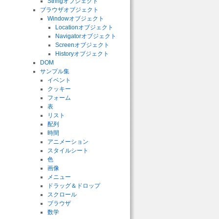
Stringオブジェクト
ブラウザオブジェクト
Windowオブジェクト
Locationオブジェクト
Navigatorオブジェクト
Screenオブジェクト
Historyオブジェクト
DOM
サンプル集
イベント
クッキー
フォーム
表
リスト
配列
時間
アニメーション
スタイルシート
色
画像
メニュー
ドラッグ＆ドロップ
スクロール
ブラウザ
数学