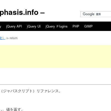
asis.info –
y
jQuery API
jQuery UI
jQuery Ｐlugins
PHP
GIMP
文）
≫ return
cript（ジャバスクリプト）リファレンス。
了し、値を返す。