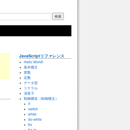
JavaScriptリファレンス
Hello World!
基本構文
変数
定数
データ型
リテラル
演算子
制御構造（制御構文）
if
switch
while
do-while
for