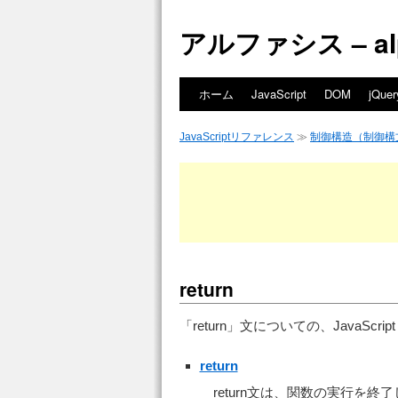
アルファシス – alph
ホーム
JavaScript
DOM
jQuer
JavaScriptリファレンス
≫
制御構造（制御構
return
「return」文についての、JavaS
return
return文は、関数の実行を終