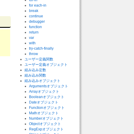
for-in
for each-in
break
continue
debugger
function
return
var
with
try-catch-finally
throw
ユーザー定義関数
ユーザー定義オブジェクト
組み込み定数
組み込み関数
組み込みオブジェクト
Argumentsオブジェクト
Arrayオブジェクト
Booleanオブジェクト
Dateオブジェクト
Functionオブジェクト
Mathオブジェクト
Numberオブジェクト
Objectオブジェクト
RegExpオブジェクト