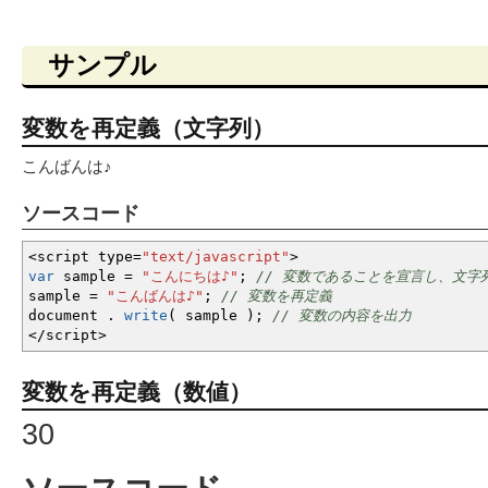
サンプル
変数を再定義（文字列）
こんばんは♪
ソースコード
<
script type
=
"text/javascript"
>
var
sample
=
"こんにちは♪"
;
// 変数であることを宣言し、文字
sample
=
"こんばんは♪"
;
// 変数を再定義
document .
write
(
sample
)
;
// 変数の内容を出力
</
script
>
変数を再定義（数値）
30