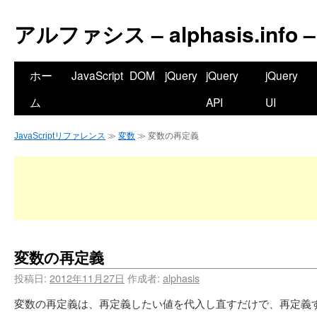
アルファシス – alphasis.info –
ホー
JavaScript
DOM
jQuery
jQuery
jQuery
ム
API
UI
JavaScriptリファレンス
≫
変数
≫ 変数の再定義
変数の再定義
投稿日:
2012年11月27日
作成者:
alphasis
変数の再定義は、再定義したい値を代入し直すだけで、再定義