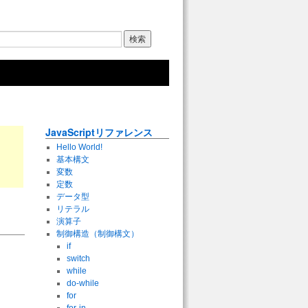
JavaScriptリファレンス
Hello World!
基本構文
変数
定数
データ型
リテラル
演算子
制御構造（制御構文）
if
switch
while
do-while
for