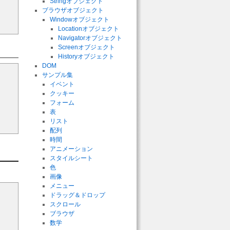
Stringオブジェクト
ブラウザオブジェクト
Windowオブジェクト
Locationオブジェクト
Navigatorオブジェクト
Screenオブジェクト
Historyオブジェクト
DOM
サンプル集
イベント
クッキー
フォーム
表
リスト
配列
時間
アニメーション
スタイルシート
色
画像
メニュー
ドラッグ＆ドロップ
スクロール
ブラウザ
数学