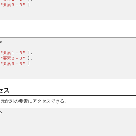
"要素３－３"
]
>
"要素１－３"
]
,
"要素２－３"
]
,
"要素３－３"
]
セス
次元配列の要素にアクセスできる。
>