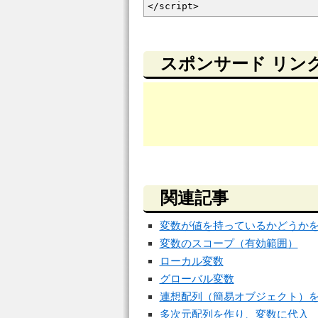
</
script
>
スポンサード リン
関連記事
変数が値を持っているかどうか
変数のスコープ（有効範囲）
ローカル変数
グローバル変数
連想配列（簡易オブジェクト）
多次元配列を作り、変数に代入