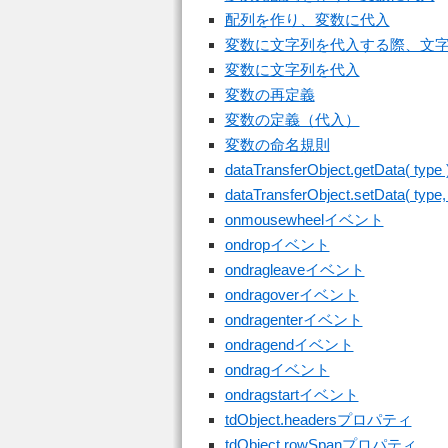
配列を作り、変数に代入
変数に文字列を代入する際、文
変数に文字列を代入
変数の再定義
変数の定義（代入）
変数の命名規則
dataTransferObject.getData( type 
dataTransferObject.setData( type, 
onmousewheelイベント
ondropイベント
ondragleaveイベント
ondragoverイベント
ondragenterイベント
ondragendイベント
ondragイベント
ondragstartイベント
tdObject.headersプロパティ
tdObject.rowSpanプロパティ