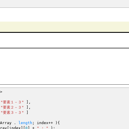
３
３
３
>
"要素１－３"
]
,
"要素２－３"
]
,
"要素３－３"
]
Array .
length
;
index
++
)
{
ray
[
index
]
[
0
]
+
" : "
)
;