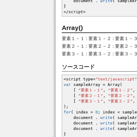
document .
write
(
sampleAr
}
</
script
>
Array()
要素１－１ : 要素１－２ : 要素１－
要素２－１ : 要素２－２ : 要素２－
要素３－１ : 要素３－２ : 要素３－
ソースコード
<
script type
=
"text/javascript"
var
sampleArray
=
Array
(
[
"要素１－１"
,
"要素１－２"
,
[
"要素２－１"
,
"要素２－２"
,
[
"要素３－１"
,
"要素３－２"
,
)
;
for
(
index
=
0
;
index
<
sample
document .
write
(
sampleAr
document .
write
(
sampleAr
document .
write
(
sampleAr
}