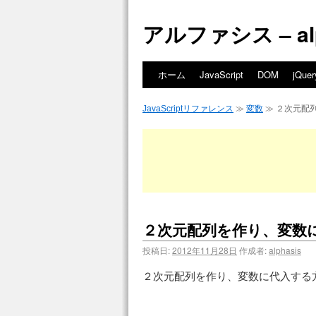
アルファシス – alph
ホーム
JavaScript
DOM
jQuer
JavaScriptリファレンス
≫
変数
≫ ２次元配
２次元配列を作り、変数
投稿日:
2012年11月28日
作成者:
alphasis
２次元配列を作り、変数に代入する