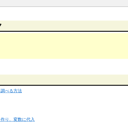
ク
を調べる方法
を作り、変数に代入