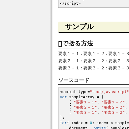
</
script
>
サンプル
[]で括る方法
要素１－１ : 要素１－２ : 要素１－
要素２－１ : 要素２－２ : 要素２－
要素３－１ : 要素３－２ : 要素３－
ソースコード
<
script type
=
"text/javascript"
var
sampleArray
=
[
[
"要素１－１"
,
"要素１－２"
,
[
"要素２－１"
,
"要素２－２"
,
[
"要素３－１"
,
"要素３－２"
,
]
;
for
(
index
=
0
;
index
<
sample
document .
write
(
sampleAr