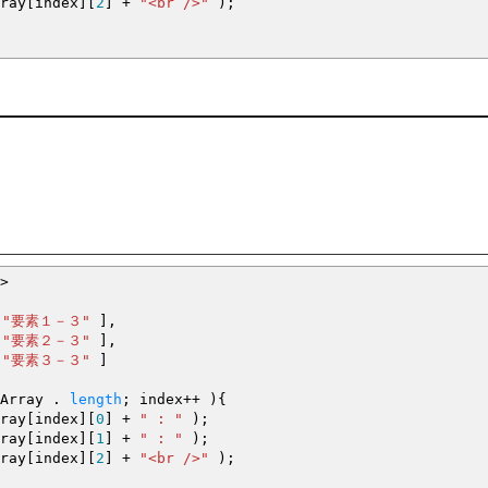
ray
[
index
]
[
2
]
+
"<br />"
)
;
３
３
３
>
"要素１－３"
]
,
"要素２－３"
]
,
"要素３－３"
]
Array .
length
;
index
++
)
{
ray
[
index
]
[
0
]
+
" : "
)
;
ray
[
index
]
[
1
]
+
" : "
)
;
ray
[
index
]
[
2
]
+
"<br />"
)
;