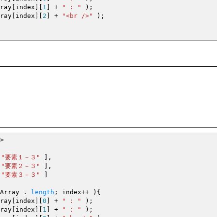
ray
[
index
]
[
1
]
+
" : "
)
;
ray
[
index
]
[
2
]
+
"<br />"
)
;
３
３
３
>
"要素１－３"
]
,
"要素２－３"
]
,
"要素３－３"
]
Array .
length
;
index
++
)
{
ray
[
index
]
[
0
]
+
" : "
)
;
ray
[
index
]
[
1
]
+
" : "
)
;