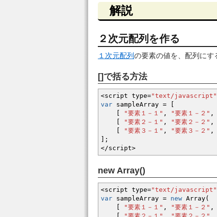
解説
２次元配列を作る
１次元配列
の要素の値を、配列にす
[]で括る方法
<
script type
=
"text/javascript"
var
sampleArray
=
[
[
"要素１－１"
,
"要素１－２"
,
[
"要素２－１"
,
"要素２－２"
,
[
"要素３－１"
,
"要素３－２"
,
]
;
</
script
>
new Array()
<
script type
=
"text/javascript"
var
sampleArray
=
new
Array
(
[
"要素１－１"
,
"要素１－２"
,
[
"要素２－１"
,
"要素２－２"
,