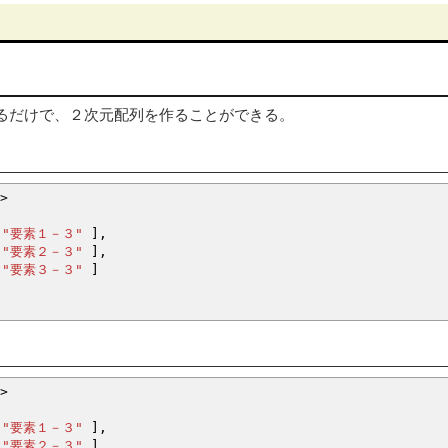
るだけで、２次元配列を作ることができる。
>
"要素１－３"
]
,
"要素２－３"
]
,
"要素３－３"
]
>
"要素１－３"
]
,
"要素２－３"
]
,