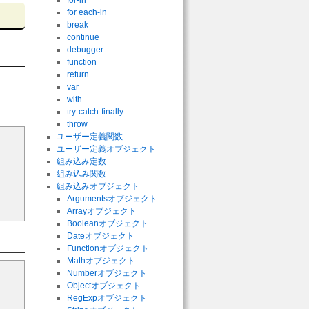
for-in
for each-in
break
continue
debugger
function
return
var
with
try-catch-finally
throw
ユーザー定義関数
ユーザー定義オブジェクト
組み込み定数
組み込み関数
組み込みオブジェクト
Argumentsオブジェクト
Arrayオブジェクト
Booleanオブジェクト
Dateオブジェクト
Functionオブジェクト
Mathオブジェクト
Numberオブジェクト
Objectオブジェクト
RegExpオブジェクト