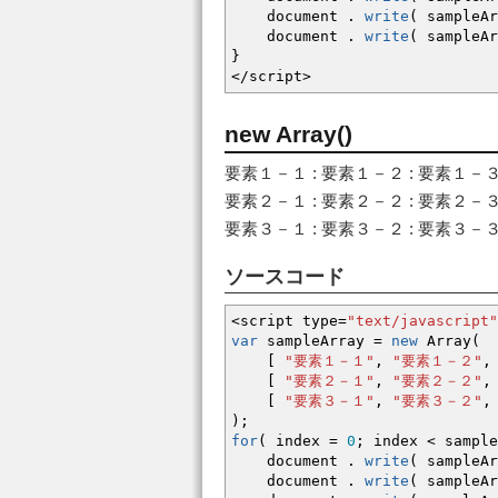
document .
write
(
sampleAr
document .
write
(
sampleAr
}
</
script
>
new Array()
要素１－１ : 要素１－２ : 要素１－
要素２－１ : 要素２－２ : 要素２－
要素３－１ : 要素３－２ : 要素３－
ソースコード
<
script type
=
"text/javascript"
var
sampleArray
=
new
Array
(
[
"要素１－１"
,
"要素１－２"
,
[
"要素２－１"
,
"要素２－２"
,
[
"要素３－１"
,
"要素３－２"
,
)
;
for
(
index
=
0
;
index
<
sample
document .
write
(
sampleAr
document .
write
(
sampleAr