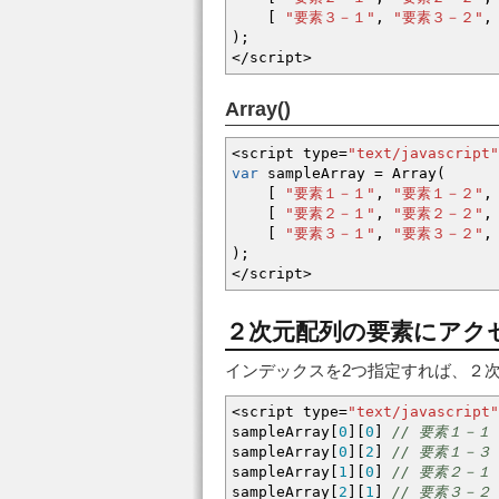
[
"要素３－１"
,
"要素３－２"
,
)
;
</
script
>
Array()
<
script type
=
"text/javascript"
var
sampleArray
=
Array
(
[
"要素１－１"
,
"要素１－２"
,
[
"要素２－１"
,
"要素２－２"
,
[
"要素３－１"
,
"要素３－２"
,
)
;
</
script
>
２次元配列の要素にアク
インデックスを2つ指定すれば、２
<
script type
=
"text/javascript"
sampleArray
[
0
]
[
0
]
// 要素１－１
sampleArray
[
0
]
[
2
]
// 要素１－３
sampleArray
[
1
]
[
0
]
// 要素２－１
sampleArray
[
2
]
[
1
]
// 要素３－２