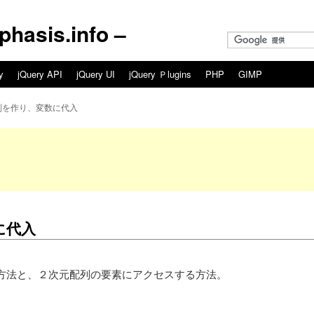
asis.info –
y
jQuery API
jQuery UI
jQuery Ｐlugins
PHP
GIMP
列を作り、変数に代入
に代入
方法と、２次元配列の要素にアクセスする方法。