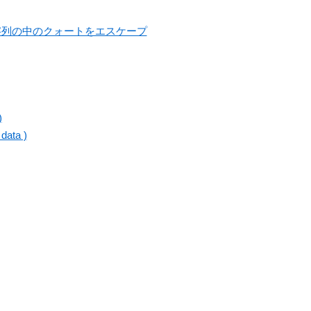
字列の中のクォートをエスケープ
)
data )