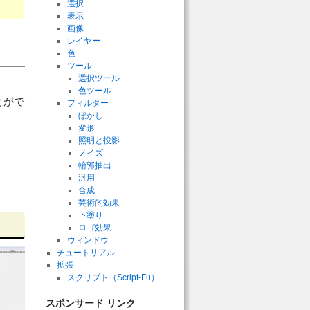
選択
表示
画像
レイヤー
色
ツール
選択ツール
色ツール
とがで
フィルター
ぼかし
変形
照明と投影
ノイズ
輪郭抽出
汎用
合成
芸術的効果
下塗り
ロゴ効果
ウィンドウ
チュートリアル
拡張
スクリプト（Script-Fu）
スポンサード リンク