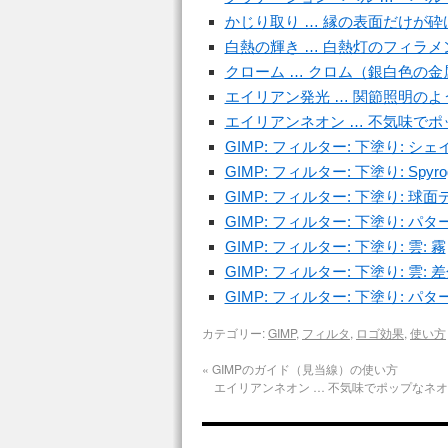
かじり取り … 縁の表面だけが
白熱の輝き … 白熱灯のフィラ
クローム … クロム（銀白色の
エイリアン発光 … 関節照明の
エイリアンネオン … 不気味で
GIMP: フィルター: 下塗り: シェイプ
GIMP: フィルター: 下塗り: Spyro
GIMP: フィルター: 下塗り: 球
GIMP: フィルター: 下塗り: パタ
GIMP: フィルター: 下塗り: 雲: 霧
GIMP: フィルター: 下塗り: 雲
GIMP: フィルター: 下塗り: パ
カテゴリー:
GIMP
,
フィルタ
,
ロゴ効果
,
使い方
«
GIMPのガイド（見当線）の使い方
エイリアンネオン … 不気味でポップなネ