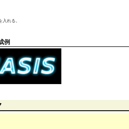
を入れる。
成例
ク