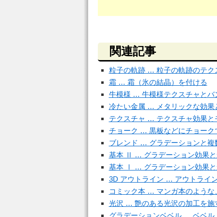
関連記事
粒子の軌跡 … 粒子の軌跡のテク
霜 … 霜（氷の結晶）を付ける
牛模様 … 牛模様テクスチャとバ
冷たい金属 … メタリックな効
テクスチャ … テクスチャ効果
チョーク … 黒板などにチョー
ブレンド … グラデーションと
基本 Ⅱ … グラデーション効果
基本 Ⅰ … グラデーション効果
3D アウトライン … アウトライ
コミック本 … マンガ本のよう
光沢 … 艶のある光沢の加工を施
グラデーションベベル … ベベ