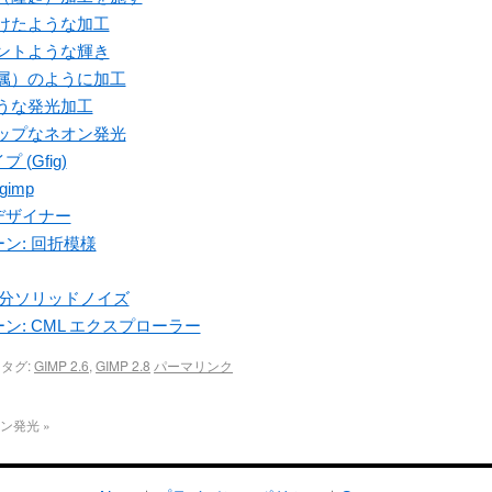
砕けたような加工
メントような輝き
金属）のように加工
ような発光加工
ポップなネオン発光
 (Gfig)
gimp
面デザイナー
ーン: 回折模様
: 差分ソリッドノイズ
ターン: CML エクスプローラー
タグ:
GIMP 2.6
,
GIMP 2.8
パーマリンク
オン発光
»