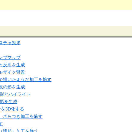
スチャ効果
ンプマップ
果と反射を生成
とモザイク背景
クで描いたような加工を施す
複数の影を生成
と影とハイライト
と影を生成
ンを3D化する
な、ざらつき加工を施す
す
ル（隆起）加工を施す