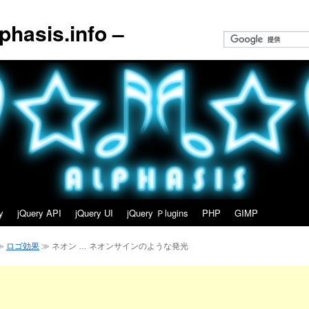
asis.info –
y
jQuery API
jQuery UI
jQuery Ｐlugins
PHP
GIMP
≫
ロゴ効果
≫ ネオン … ネオンサインのような発光