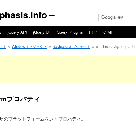
asis.info –
y
jQuery API
jQuery UI
jQuery Ｐlugins
PHP
GIMP
クト
≫
Windowオブジェクト
≫
Navigatorオブジェクト
≫ window.navigator.pl
atformプロパティ
ormは、ブラウザのプラットフォームを返すプロパティ。