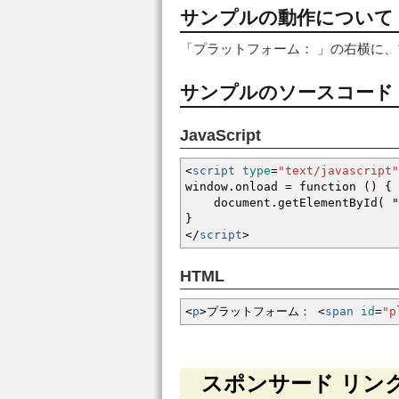
サンプルの動作について
「プラットフォーム： 」の右横に
サンプルのソースコード
JavaScript
<
script
type
=
"text/javascript"
window.onload = function () {
document.getElementById( "pl
}
<
/
script
>
HTML
<
p
>
プラットフォーム：
<
span
id
=
"p
スポンサード リン