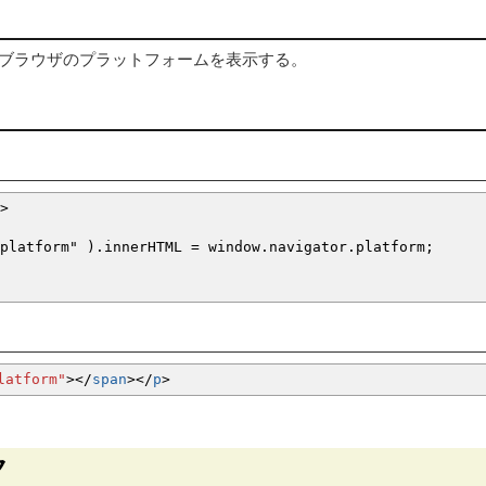
、ブラウザのプラットフォームを表示する。
>
atform" ).innerHTML = window.navigator.platform;
latform"
><
/
span
><
/
p
>
ク