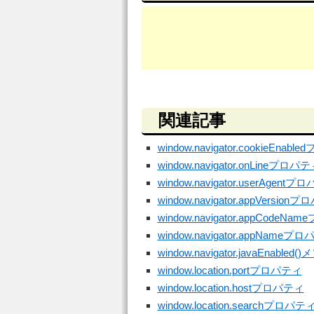
関連記事
window.navigator.cookieEnab
window.navigator.onLineプロパ
window.navigator.userAgent
window.navigator.appVersion
window.navigator.appCodeN
window.navigator.appNameプ
window.navigator.javaEnabled
window.location.portプロパティ
window.location.hostプロパティ
window.location.searchプロパテ