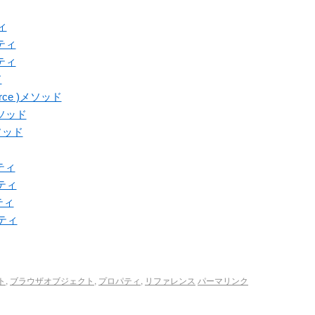
ティ
パティ
パティ
ド
Source )メソッド
)メソッド
)メソッド
パティ
パティ
パティ
パティ
ト
,
ブラウザオブジェクト
,
プロパティ
,
リファレンス
パーマリンク