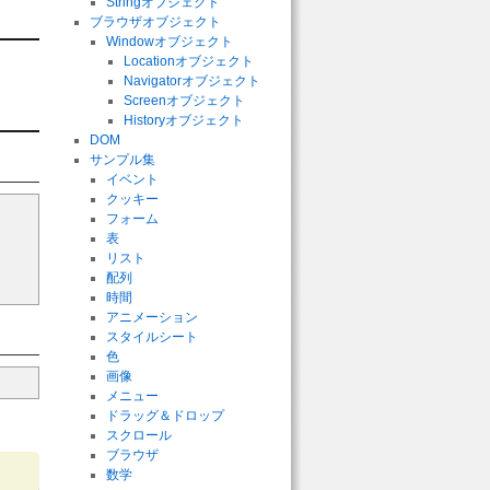
Stringオブジェクト
ブラウザオブジェクト
Windowオブジェクト
Locationオブジェクト
Navigatorオブジェクト
Screenオブジェクト
Historyオブジェクト
DOM
サンプル集
イベント
クッキー
フォーム
表
リスト
配列
時間
アニメーション
スタイルシート
色
画像
メニュー
ドラッグ＆ドロップ
スクロール
ブラウザ
数学