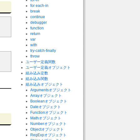
for-in
for each-in
break
continue
debugger
function
return
var
with
try-catch-finally
throw
ユーザー定義関数
ユーザー定義オブジェクト
組み込み定数
組み込み関数
組み込みオブジェクト
Argumentsオブジェクト
Arrayオブジェクト
Booleanオブジェクト
Dateオブジェクト
Functionオブジェクト
Mathオブジェクト
Numberオブジェクト
Objectオブジェクト
RegExpオブジェクト