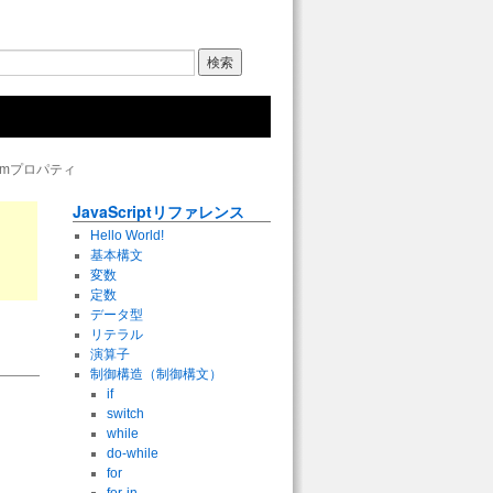
atformプロパティ
JavaScriptリファレンス
Hello World!
基本構文
変数
定数
データ型
リテラル
演算子
制御構造（制御構文）
if
switch
while
do-while
for