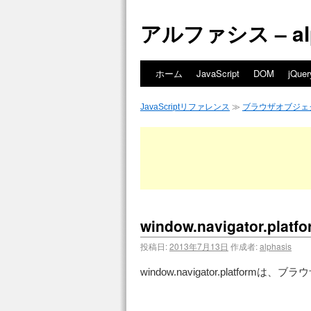
アルファシス – alph
ホーム
JavaScript
DOM
jQuer
JavaScriptリファレンス
≫
ブラウザオブジェ
window.navigator.pl
投稿日:
2013年7月13日
作成者:
alphasis
window.navigator.platf