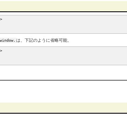
>
は、下記のように省略可能。
window.
>