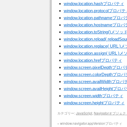
window.location.hashプロパティ
window.location.protocolプロパ
window.location.pathnameプロ
window.location.hostnameプロ
window.location.toString()メソッ
window.location.reload( reload
window.location.replace( URL 
window.location.assign( URL 
window.location.hrefプロパティ
window.screen.pixelDepthプロ
window.screen.colorDepthプロ
window.screen.availWidthプロ
window.screen.availHeightプロ
window.screen.widthプロパティ
window.screen.heightプロパティ
カテゴリー:
JavaScript
,
Navigatorオブジェク
«
window.navigator.appVersionプロパティ