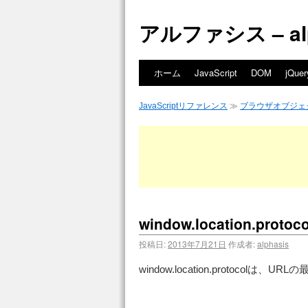
アルファシス – alph
ホーム
JavaScript
DOM
jQuer
JavaScriptリファレンス
≫
ブラウザオブジェ
window.location.pro
投稿日:
2013年7月21日
作成者:
alphasis
window.location.proto