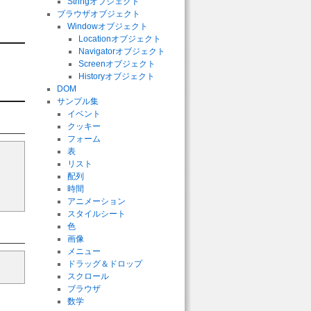
Stringオブジェクト
ブラウザオブジェクト
Windowオブジェクト
Locationオブジェクト
Navigatorオブジェクト
Screenオブジェクト
Historyオブジェクト
DOM
サンプル集
イベント
クッキー
フォーム
表
リスト
配列
時間
アニメーション
スタイルシート
色
画像
メニュー
ドラッグ＆ドロップ
スクロール
ブラウザ
数学