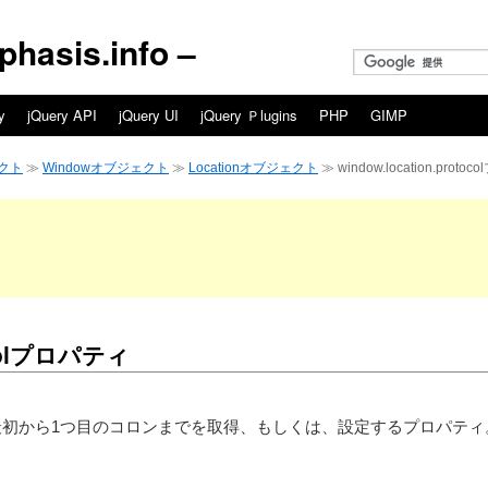
asis.info –
y
jQuery API
jQuery UI
jQuery Ｐlugins
PHP
GIMP
クト
≫
Windowオブジェクト
≫
Locationオブジェクト
≫ window.location.prot
tocolプロパティ
colは、URLの最初から1つ目のコロンまでを取得、もしくは、設定するプロパテ