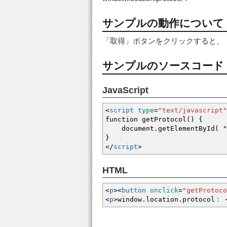
サンプルの動作について
「取得」ボタンをクリックすると、「windo
サンプルのソースコード
JavaScript
<
script
type
=
"text/javascript"
function getProtocol() {
document.getElementById( "sa
}
<
/
script
>
HTML
<
p
><
button
onclick
=
"getProtoco
<
p
>
window.location.protocol：