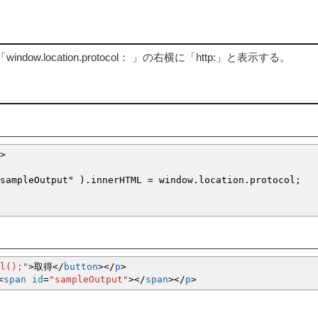
w.location.protocol： 」の右横に「http:」と表示する。
>
mpleOutput" ).innerHTML = window.location.protocol;
l();"
>
取得
<
/
button
><
/
p
>
<
span
id
=
"sampleOutput"
><
/
span
><
/
p
>