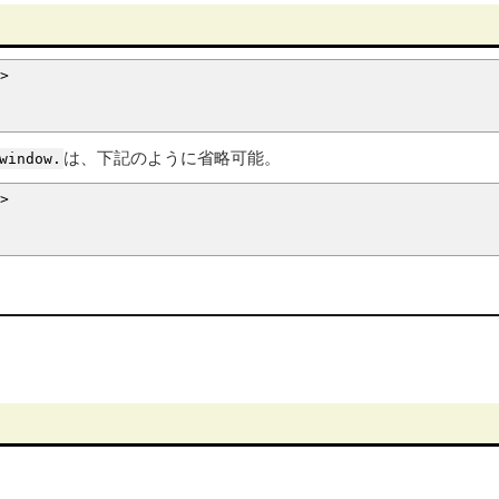
>
は、下記のように省略可能。
window.
>
。