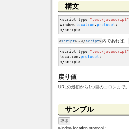
構文
<
script type
=
"text/javascript"
window.
location
.
protocol
;
</
script
>
内であれば、
<
script
>
～
<
/
script
>
<
script type
=
"text/javascript"
location.
protocol
;
</
script
>
戻り値
URLの最初から1つ目のコロンまで
サンプル
取得
window.location.protocol：