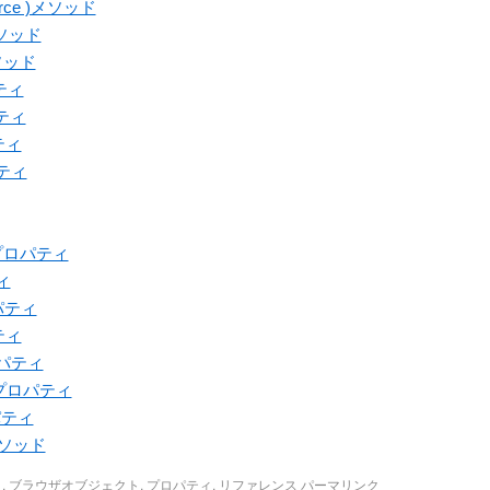
Source )メソッド
)メソッド
)メソッド
パティ
パティ
パティ
パティ
ledプロパティ
ティ
プロパティ
パティ
プロパティ
ameプロパティ
ロパティ
()メソッド
ト
,
ブラウザオブジェクト
,
プロパティ
,
リファレンス
パーマリンク