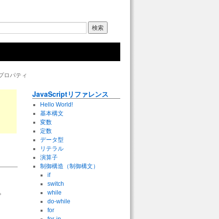
ocolプロパティ
JavaScriptリファレンス
Hello World!
基本構文
変数
定数
データ型
リテラル
演算子
制御構造（制御構文）
if
switch
ィ。
while
do-while
for