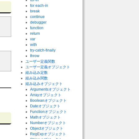
for-in
for each-in
break
continue
debugger
function
return
var
with
try-catch-finally
throw
ユーザー定義関数
ユーザー定義オブジェクト
組み込み定数
組み込み関数
組み込みオブジェクト
Argumentsオブジェクト
Arrayオブジェクト
Booleanオブジェクト
Dateオブジェクト
Functionオブジェクト
Mathオブジェクト
Numberオブジェクト
Objectオブジェクト
RegExpオブジェクト