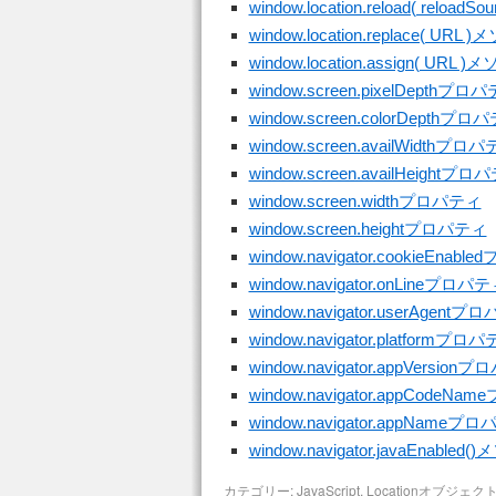
window.location.reload( reload
window.location.replace( URL 
window.location.assign( URL 
window.screen.pixelDepthプロ
window.screen.colorDepthプロ
window.screen.availWidthプロ
window.screen.availHeightプロ
window.screen.widthプロパティ
window.screen.heightプロパティ
window.navigator.cookieEnab
window.navigator.onLineプロパ
window.navigator.userAgent
window.navigator.platformプロ
window.navigator.appVersion
window.navigator.appCodeN
window.navigator.appNameプ
window.navigator.javaEnabled
カテゴリー:
JavaScript
,
Locationオブジェク