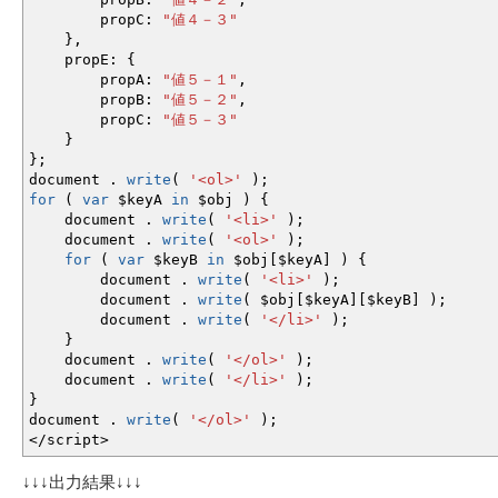
propC
:
"値４－３"
}
,
propE
:
{
propA
:
"値５－１"
,
propB
:
"値５－２"
,
propC
:
"値５－３"
}
}
;
document .
write
(
'<ol>'
)
;
for
(
var
$keyA
in
$obj
)
{
document .
write
(
'<li>'
)
;
document .
write
(
'<ol>'
)
;
for
(
var
$keyB
in
$obj
[
$keyA
]
)
{
document .
write
(
'<li>'
)
;
document .
write
(
$obj
[
$keyA
]
[
$keyB
]
)
;
document .
write
(
'</li>'
)
;
}
document .
write
(
'</ol>'
)
;
document .
write
(
'</li>'
)
;
}
document .
write
(
'</ol>'
)
;
</
script
>
↓↓↓出力結果↓↓↓