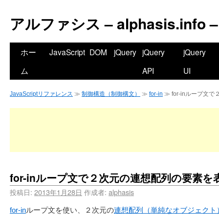
アルファシス – alphasis.info –
ホー
JavaScript
DOM
jQuery
jQuery
jQuery
ム
API
UI
JavaScriptリファレンス
≫
制御構造（制御構文）
≫
for-in
≫ for-inループ
for-inループ文で２次元の連想配列の要素を
投稿日:
2013年1月28日
作成者:
alphasis
for-in
ループ文を使い、２次元の
連想配列（単純なオブジェクト