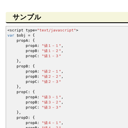
サンプル
<
script type
=
"text/javascript"
>
var
$obj
=
{
propA
:
{
propA
:
"値１－１"
,
propB
:
"値１－２"
,
propC
:
"値１－３"
}
,
propB
:
{
propA
:
"値２－１"
,
propB
:
"値２－２"
,
propC
:
"値２－３"
}
,
propC
:
{
propA
:
"値３－１"
,
propB
:
"値３－２"
,
propC
:
"値３－３"
}
,
propD
:
{
propA
:
"値４－１"
,
propB
:
"値４－２"
,