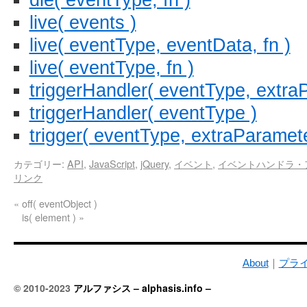
live( events )
live( eventType, eventData, fn )
live( eventType, fn )
triggerHandler( eventType, extra
triggerHandler( eventType )
trigger( eventType, extraParamete
カテゴリー:
API
,
JavaScript
,
jQuery
,
イベント
,
イベントハンドラ・
リンク
«
off( eventObject )
is( element )
»
About
｜
プラ
© 2010-2023
アルファシス – alphasis.info –