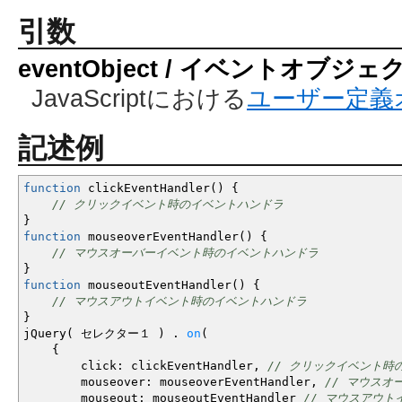
引数
eventObject / イベントオブジェ
JavaScriptにおける
ユーザー定義
記述例
function
clickEventHandler
(
)
{
// クリックイベント時のイベントハンドラ
}
function
mouseoverEventHandler
(
)
{
// マウスオーバーイベント時のイベントハンドラ
}
function
mouseoutEventHandler
(
)
{
// マウスアウトイベント時のイベントハンドラ
}
jQuery
(
セレクター１
)
.
on
(
{
click
:
clickEventHandler
,
// クリックイベント時の
mouseover
:
mouseoverEventHandler
,
// マウスオー
mouseout
:
mouseoutEventHandler
// マウスアウトイ