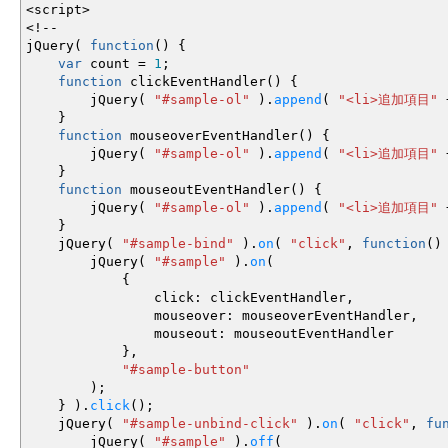
<
script
>
<!--
jQuery
(
function
(
)
{
var
count
=
1
;
function
clickEventHandler
(
)
{
jQuery
(
"#sample-ol"
)
.
append
(
"<li>追加項目"
}
function
mouseoverEventHandler
(
)
{
jQuery
(
"#sample-ol"
)
.
append
(
"<li>追加項目"
}
function
mouseoutEventHandler
(
)
{
jQuery
(
"#sample-ol"
)
.
append
(
"<li>追加項目"
}
jQuery
(
"#sample-bind"
)
.
on
(
"click"
,
function
(
)
jQuery
(
"#sample"
)
.
on
(
{
click
:
clickEventHandler
,
mouseover
:
mouseoverEventHandler
,
mouseout
:
mouseoutEventHandler
}
,
"#sample-button"
)
;
}
)
.
click
(
)
;
jQuery
(
"#sample-unbind-click"
)
.
on
(
"click"
,
fu
jQuery
(
"#sample"
)
.
off
(