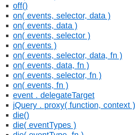
off()
on( events, selector, data )
on( events, data )
on( events, selector )
on( events )
on( events, selector, data, fn )
on( events, data, fn )
on( events, selector, fn )
on( events, fn )
event . delegateTarget
jQuery . proxy( function, context 
die()
die( eventTypes )
die( eventType, fn )