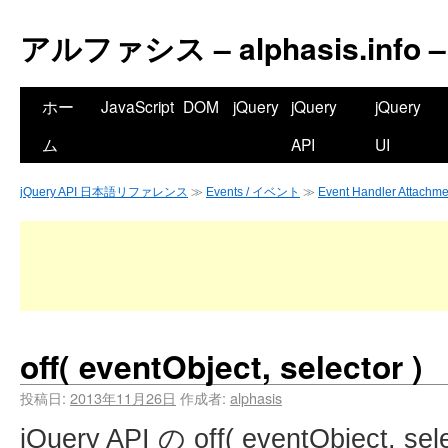
アルファシス – alphasis.info –
ホー
JavaScript
DOM
jQuery
jQuery
jQuery
ム
API
UI
jQuery API 日本語リファレンス
≫
Events / イベント
≫
Event Handler At
off( eventObject, selector )
投稿日:
2013年11月26日
作成者:
alphasis
jQuery API の off( eventObject, se