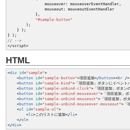
mouseover
:
mouseoverEventHandler
,
mouseout
:
mouseoutEventHandler
}
,
"#sample-button"
)
;
}
)
;
}
)
;
// -->
</
script
>
HTML
<
div
id
=
"sample"
>
<
button
id
=
"sample-button"
>
項目追加
<
/
button
><
br
/
>
<
button
id
=
"sample-bind"
>
「項目追加」ボタンにイベント
<
button
id
=
"sample-unbind-click"
>
「項目追加」ボタン
<
button
id
=
"sample-unbind-mouseover"
>
「項目追加」ボ
<
button
id
=
"sample-unbind-mouseout"
>
「項目追加」ボ
<
button
id
=
"sample-unbind-mouseover-mouseout"
>
「
<
ol
id
=
"sample-ol"
>
<
li
>
このリストに追加
<
/
li
>
<
/
ol
>
<
/
div
>