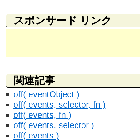
スポンサード リンク
関連記事
off( eventObject )
off( events, selector, fn )
off( events, fn )
off( events, selector )
off( events )