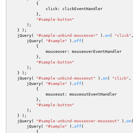
{
click
:
clickEventHandler
}
,
"#sample-button"
)
;
}
)
;
jQuery
(
"#sample-unbind-mouseover"
)
.
on
(
"click"
jQuery
(
"#sample"
)
.
off
(
{
mouseover
:
mouseoverEventHandler
}
,
"#sample-button"
)
;
}
)
;
jQuery
(
"#sample-unbind-mouseout"
)
.
on
(
"click"
,
jQuery
(
"#sample"
)
.
off
(
{
mouseout
:
mouseoutEventHandler
}
,
"#sample-button"
)
;
}
)
;
jQuery
(
"#sample-unbind-mouseover-mouseout"
)
.
on
jQuery
(
"#sample"
)
.
off
(
{