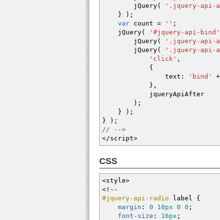
jQuery
(
'.jquery-api-a
}
)
;
var
count
=
''
;
jQuery
(
'#jquery-api-bind'
jQuery
(
'.jquery-api-a
jQuery
(
'.jquery-api-a
'click'
,
{
text
:
'bind'
+
}
,
jqueryApiAfter
)
;
}
)
;
}
)
;
// -->
</
script
>
CSS
<style
>
<!--
#jquery-api-radio
label
{
margin
:
0
10px
0
0
;
font-size
:
16px
;