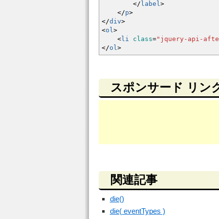
<
/
label
>
<
/
p
>
<
/
div
>
<
ol
>
<
li
class
=
"jquery-api-afte
<
/
ol
>
スポンサード リン
関連記事
die()
die( eventTypes )