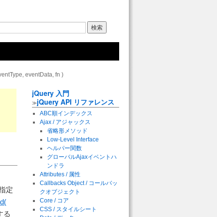
ventType, eventData, fn )
jQuery 入門
jQuery API リファレンス
≫
ABC順インデックス
Ajax / アジャックス
省略形メソッド
Low-Level Interface
ヘルパー関数
グローバルAjaxイベントハ
ンドラ
Attributes / 属性
Callbacks Object / コールバッ
に指定
クオブジェクト
Core / コア
nd(
CSS / スタイルシート
する