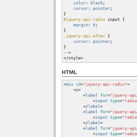
color
:
black
;
cursor
:
pointer
;
}
#jquery-api-radio
input
{
margin
:
0
;
}
.jquery-api-after
{
cursor
:
pointer
;
}
--
>
</style
>
HTML
<
div
id
=
"jquery-api-radio"
>
<
p
>
<
label
for
=
"jquery-api
<
input
type
=
"radio
<
/
label
>
<
label
for
=
"jquery-api
<
input
type
=
"radio
<
/
label
>
<
label
for
=
"jquery-api
<
input
type
=
"radio