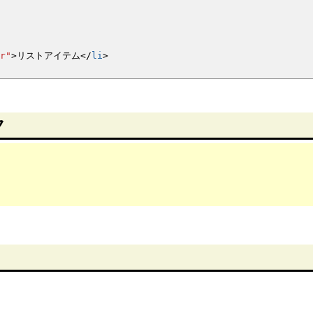
r"
>
リストアイテム
<
/
li
>
ク