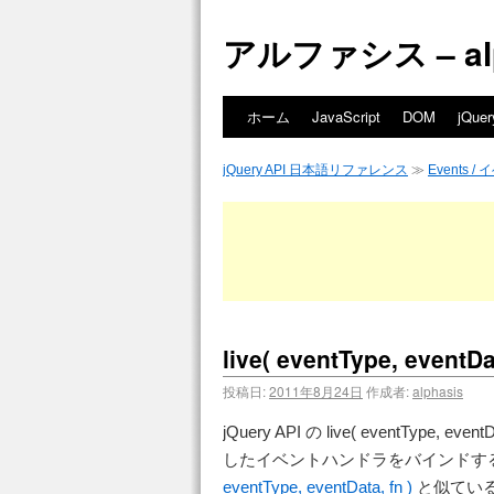
アルファシス – alph
ホーム
JavaScript
DOM
jQuer
jQuery API 日本語リファレンス
≫
Events /
live( eventType, eventDat
投稿日:
2011年8月24日
作成者:
alphasis
jQuery API の live( eventT
したイベントハンドラをバインドす
eventType, eventData, fn )
と似てい