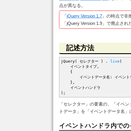
点が異なる。
「
jQuery Version 1.7
」の時点で非
「jQuery Version 1.9」で廃止さ
記述方法
jQuery
(
セレクター
)
.
live
(
イベントタイプ
,
{
イベントデータ名
:
イベント
}
,
イベントハンドラ
)
;
「セレクター」の要素の、「イベン
トデータ」を「イベントデータ名」
イベントハンドラ内での