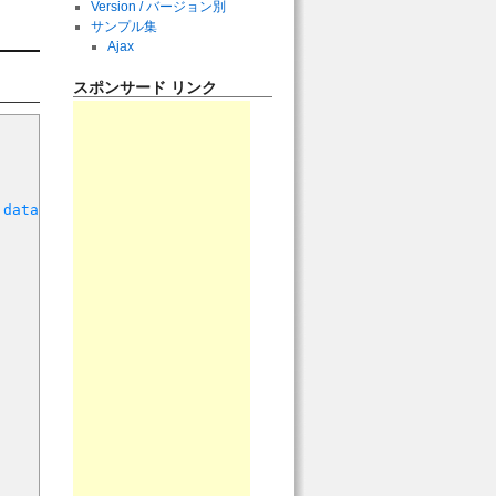
Version / バージョン別
サンプル集
Ajax
スポンサード リンク
.
data
.
text
+
')</li>'
)
;