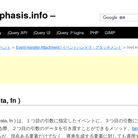
asis.info –
y
jQuery API
jQuery UI
jQuery Ｐlugins
PHP
GIMP
 イベント
≫
Event Handler Attachment / イベントハンドラ・アタッチメント
≫ live( e
a, fn )
ype, eventData, fn ) は、１つ目の引数に指定したイベントに、３つ目の引数
る際、２つ目の引数のデータを引き渡すことができるメソッド。
bi
るが、現在ある要素だけでなく、将来生成する要素に対しても適用