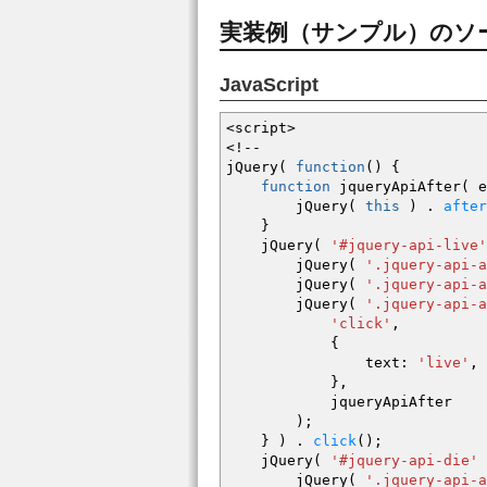
実装例（サンプル）のソ
JavaScript
<
script
>
<!--
jQuery
(
function
(
)
{
function
jqueryApiAfter
(
e
jQuery
(
this
)
.
after
}
jQuery
(
'#jquery-api-live'
jQuery
(
'.jquery-api-a
jQuery
(
'.jquery-api-a
jQuery
(
'.jquery-api-a
'click'
,
{
text
:
'live'
,
}
,
jqueryApiAfter
)
;
}
)
.
click
(
)
;
jQuery
(
'#jquery-api-die'
jQuery
(
'.jquery-api-a