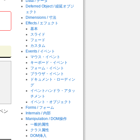
Data / データ
Deferred Object / 繰延オブジ
ェクト
Dimensions / 寸法
Effects / エフェクト
基本
スライド
フェード
カスタム
Events / イベント
マウス・イベント
キーボード・イベント
フォーム・イベント
ブラウザ・イベント
ドキュメント・ローディン
グ
イベントハンドラ・アタッ
チメント
イベント・オブジェクト
Forms / フォーム
ベン
Internals / 内部
Manipulation / DOM操作
一般的属性
クラス属性
DOM挿入