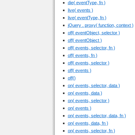
die( eventType, fn )
live( events )
live( eventType, fn )
jQuery . proxy( function, context )
off( eventObject, selector )
off( eventObject )
off( events, selector, fn )
off( events, fn )
off( events, selector )
off( events )
off()
on( events, selector, data )
on( events, data )
on( events, selector )
on( events )
on( events, selector, data, fn )
on( events, data, fn )
on( events, selector, fn )