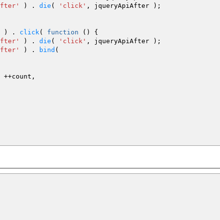
fter'
)
.
die
(
'click'
,
jqueryApiAfter
)
;
)
.
click
(
function
(
)
{
fter'
)
.
die
(
'click'
,
jqueryApiAfter
)
;
fter'
)
.
bind
(
++
count
,