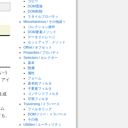
コピー
DOM置換
DOM削除
スタイルプロパティ
Miscellaneous / その他諸々
コレクション操作
DOM要素メソッド
データストレージ
セットアップ・メソッド
Offset / オフセット
Properties / プロパティ
Selectors / セレクター
基本
階層
という
属性
フォーム
トアイ
基本的フィルタ
子要素フィルタ
生成
コンテンツフィルタ
可視フィルタ
Traversing / トラバース
テム
フィルタリング
DOMツリー・トラバース
ても、
その他
Utilities / ユーティリティ