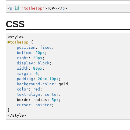
<
p
id
=
"toTheTop"
>
TOPへ
<
/
p
>
CSS
<style
>
#toTheTop
{
position
:
fixed
;
bottom
:
20px
;
right
:
20px
;
display
:
block
;
width
:
80px
;
margin
:
0
;
padding
:
20px
10px
;
background-color
:
gold
;
color
:
red
;
text-align
:
center
;
border-radius
:
5px
;
cursor
:
pointer
;
}
</style
>