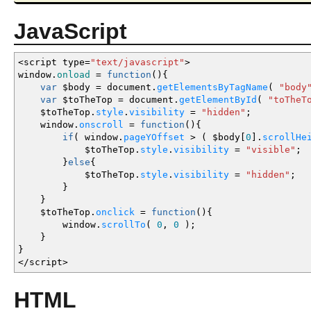
JavaScript
<
script type
=
"text/javascript"
>
window.
onload
=
function
(
)
{
var
$body
=
document.
getElementsByTagName
(
"body
var
$toTheTop
=
document.
getElementById
(
"toTheT
$toTheTop.
style
.
visibility
=
"hidden"
;
window.
onscroll
=
function
(
)
{
if
(
window.
pageYOffset
>
(
$body
[
0
]
.
scrollHe
$toTheTop.
style
.
visibility
=
"visible"
;
}
else
{
$toTheTop.
style
.
visibility
=
"hidden"
;
}
}
$toTheTop.
onclick
=
function
(
)
{
window.
scrollTo
(
0
,
0
)
;
}
}
</
script
>
HTML