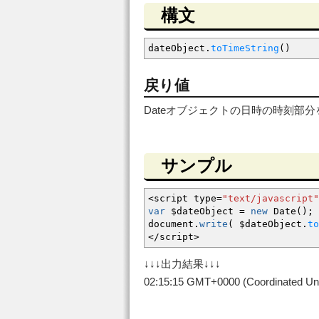
構文
dateObject.
toTimeString
(
)
戻り値
Dateオブジェクトの日時の時刻部
サンプル
<
script type
=
"text/javascript"
var
$dateObject
=
new
Date
(
)
;
document.
write
(
$dateObject.
to
</
script
>
↓↓↓出力結果↓↓↓
02:15:15 GMT+0000 (Coordinated Uni