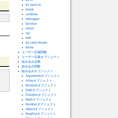
for-in
for each-in
break
continue
debugger
function
return
var
with
try-catch-finally
throw
ユーザー定義関数
ユーザー定義オブジェクト
組み込み定数
組み込み関数
組み込みオブジェクト
Argumentsオブジェクト
Arrayオブジェクト
Booleanオブジェクト
Dateオブジェクト
Functionオブジェクト
Mathオブジェクト
Numberオブジェクト
Objectオブジェクト
RegExpオブジェクト