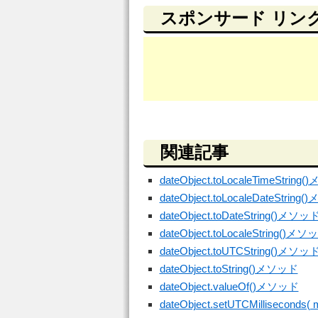
スポンサード リン
関連記事
dateObject.toLocaleTimeStrin
dateObject.toLocaleDateString
dateObject.toDateString()メソッ
dateObject.toLocaleString()メソ
dateObject.toUTCString()メソッ
dateObject.toString()メソッド
dateObject.valueOf()メソッド
dateObject.setUTCMilliseconds