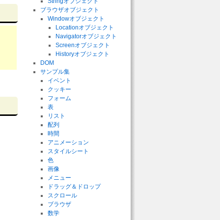
Stringオブジェクト
ブラウザオブジェクト
Windowオブジェクト
Locationオブジェクト
Navigatorオブジェクト
Screenオブジェクト
Historyオブジェクト
DOM
サンプル集
イベント
クッキー
フォーム
表
リスト
配列
時間
アニメーション
スタイルシート
色
画像
メニュー
ドラッグ＆ドロップ
スクロール
ブラウザ
数学