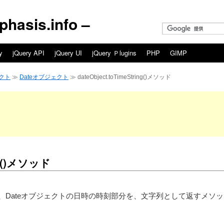
asis.info –
y
jQuery API
jQuery UI
jQuery Ｐlugins
PHP
GIMP
クト
≫
Dateオブジェクト
≫ dateObject.toTimeString()メソッド
ing()メソッド
ng()メソッドは、Dateオブジェクトの日時の時刻部分を、文字列として返すメソ