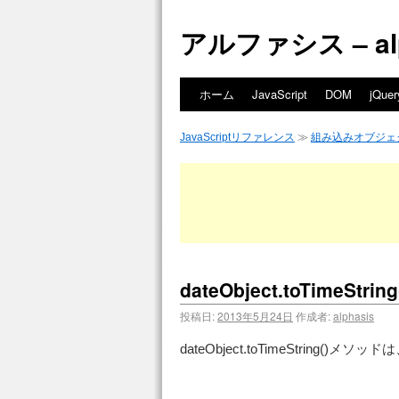
アルファシス – alph
ホーム
JavaScript
DOM
jQuer
JavaScriptリファレンス
≫
組み込みオブジェ
dateObject.toTimeStr
投稿日:
2013年5月24日
作成者:
alphasis
dateObject.toTimeStri