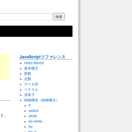
JavaScriptリファレンス
Hello World!
基本構文
変数
定数
データ型
リテラル
演算子
制御構造（制御構文）
if
switch
ッド。
while
do-while
for