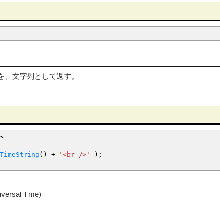
分を、文字列として返す。
>
TimeString
(
)
+
'<br />'
)
;
versal Time)