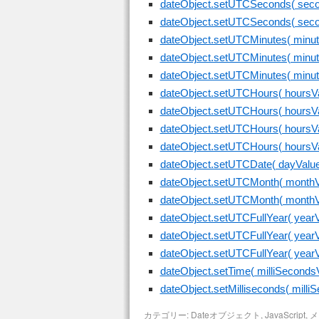
dateObject.setUTCSeconds( sec
dateObject.setUTCSeconds( s
dateObject.setUTCMinutes( minu
dateObject.setUTCMinutes( min
dateObject.setUTCMinutes( mi
dateObject.setUTCHours( hoursV
dateObject.setUTCHours( hours
dateObject.setUTCHours( hours
dateObject.setUTCHours( hour
dateObject.setUTCDate( dayVa
dateObject.setUTCMonth( mont
dateObject.setUTCMonth( mon
dateObject.setUTCFullYear( yea
dateObject.setUTCFullYear( ye
dateObject.setUTCFullYear( ye
dateObject.setTime( milliSeco
dateObject.setMilliseconds( mi
カテゴリー:
Dateオブジェクト
,
JavaScript
,
メ