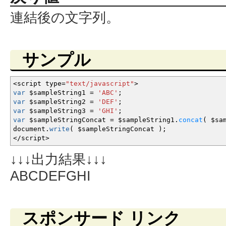
連結後の文字列。
サンプル
<
script type
=
"text/javascript"
>
var
$sampleString1
=
'ABC'
;
var
$sampleString2
=
'DEF'
;
var
$sampleString3
=
'GHI'
;
var
$sampleStringConcat
=
$sampleString1.
concat
(
$sam
document.
write
(
$sampleStringConcat
)
;
</
script
>
↓↓↓出力結果↓↓↓
ABCDEFGHI
スポンサード リンク