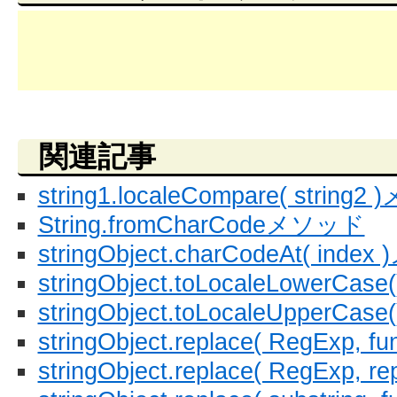
関連記事
string1.localeCompare( string
String.fromCharCodeメソッド
stringObject.charCodeAt( ind
stringObject.toLocaleLowerC
stringObject.toLocaleUpperC
stringObject.replace( RegExp,
stringObject.replace( RegExp,