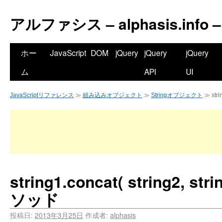
アルファシス – alphasis.info –
ホー
JavaScript
DOM
jQuery
jQuery
jQuery
ム
API
UI
JavaScriptリファレンス
≫
組み込みオブジェクト
≫
Stringオブジェクト
≫ stri
string1.concat( string2, str
ソッド
投稿日:
2013年3月25日
作成者:
alphasis