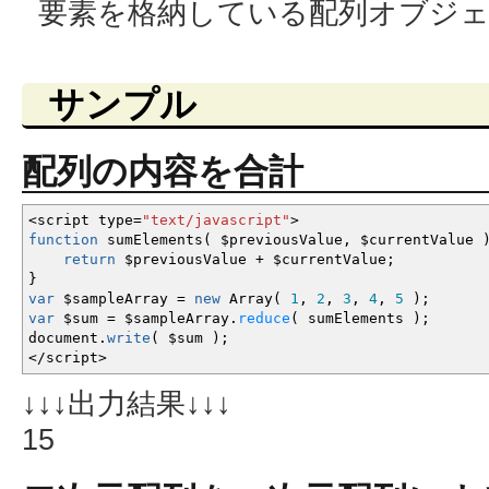
要素を格納している配列オブジ
サンプル
配列の内容を合計
<
script type
=
"text/javascript"
>
function
sumElements
(
$previousValue
,
$currentValue
return
$previousValue
+
$currentValue
;
}
var
$sampleArray
=
new
Array
(
1
,
2
,
3
,
4
,
5
)
;
var
$sum
=
$sampleArray.
reduce
(
sumElements
)
;
document.
write
(
$sum
)
;
</
script
>
↓↓↓出力結果↓↓↓
15