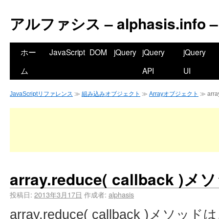
アルファシス – alphasis.info –
ホー
JavaScript
DOM
jQuery
jQuery
jQuery
ム
API
UI
JavaScriptリファレンス
≫
組み込みオブジェクト
≫
Arrayオブジェクト
≫ arra
array.reduce( callback )
投稿日:
2013年3月17日
作成者:
alphasis
array.reduce( callback )メソ