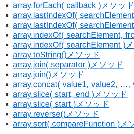
array.forEach( callback )メソッ
array.lastIndexOf( searchElem
array.lastIndexOf( searchEle
array.indexOf( searchElement,
array.indexOf( searchElement
array.toString()メソッド
array.join( separator )メソッド
array.join()メソッド
array.concat( value1, value2,
array.slice( start, end )メソッド
array.slice( start )メソッド
array.reverse()メソッド
array.sort( compareFunction 