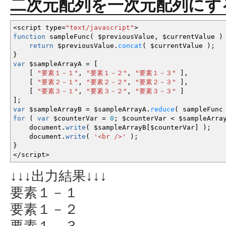
二次元配列を一次元配列にす
<
script type
=
"text/javascript"
>
function
sampleFunc
(
$previousValue
,
$currentValue
)
return
$previousValue.
concat
(
$currentValue
)
;
}
var
$sampleArrayA
=
[
[
"要素１－１"
,
"要素１－２"
,
"要素１－３"
]
,
[
"要素２－１"
,
"要素２－２"
,
"要素２－３"
]
,
[
"要素３－１"
,
"要素３－２"
,
"要素３－３"
]
]
;
var
$sampleArrayB
=
$sampleArrayA.
reduce
(
sampleFun
for
(
var
$counterVar
=
0
;
$counterVar
<
$sampleArra
document.
write
(
$sampleArrayB
[
$counterVar
]
)
;
document.
write
(
'<br />'
)
;
}
</
script
>
↓↓↓出力結果↓↓↓
要素１－１
要素１－２
要素１－３