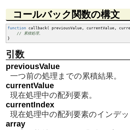
コールバック関数の構文
function
callback
(
previousValue
,
currentValue
,
curre
// 累積処理。
}
引数
previousValue
一つ前の処理までの累積結果。
currentValue
現在処理中の配列要素。
currentIndex
現在処理中の配列要素のインデッ
array