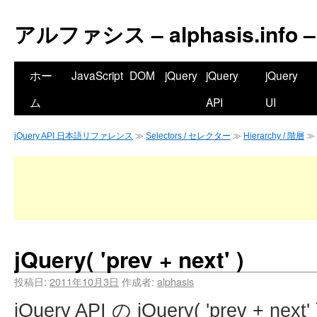
アルファシス – alphasis.info –
ホー
JavaScript
DOM
jQuery
jQuery
jQuery
ム
API
UI
jQuery API 日本語リファレンス
≫
Selectors / セレクター
≫
Hierarchy / 階層
≫ j
jQuery( 'prev + next' )
投稿日:
2011年10月3日
作成者:
alphasis
jQuery API の jQuery( 'prev + 