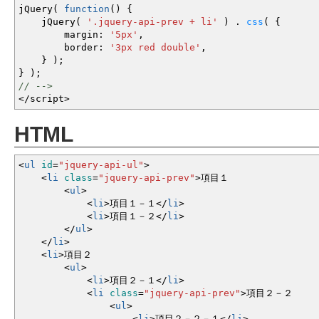
jQuery
(
function
(
)
{
jQuery
(
'.jquery-api-prev + li'
)
.
css
(
{
margin
:
'5px'
,
border
:
'3px red double'
,
}
)
;
}
)
;
// -->
</
script
>
HTML
<
ul
id
=
"jquery-api-ul"
>
<
li
class
=
"jquery-api-prev"
>
項目１
<
ul
>
<
li
>
項目１－１
<
/
li
>
<
li
>
項目１－２
<
/
li
>
<
/
ul
>
<
/
li
>
<
li
>
項目２
<
ul
>
<
li
>
項目２－１
<
/
li
>
<
li
class
=
"jquery-api-prev"
>
項目２－２
<
ul
>
<
li
>
項目２－２－１
<
/
li
>