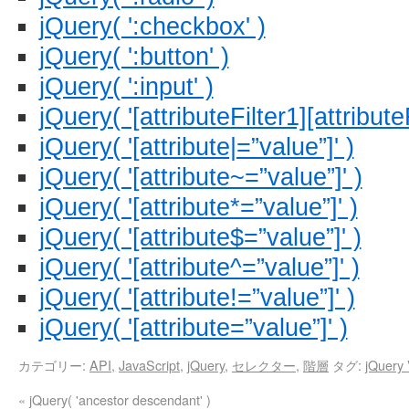
jQuery( ':checkbox' )
jQuery( ':button' )
jQuery( ':input' )
jQuery( '[attributeFilter1][attributeF
jQuery( '[attribute|=”value”]' )
jQuery( '[attribute~=”value”]' )
jQuery( '[attribute*=”value”]' )
jQuery( '[attribute$=”value”]' )
jQuery( '[attribute^=”value”]' )
jQuery( '[attribute!=”value”]' )
jQuery( '[attribute=”value”]' )
カテゴリー:
API
,
JavaScript
,
jQuery
,
セレクター
,
階層
タグ:
jQuery 
«
jQuery( 'ancestor descendant' )