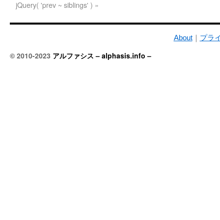
jQuery( 'prev ~ siblings' )
»
About
｜
プラ
© 2010-2023
アルファシス – alphasis.info –