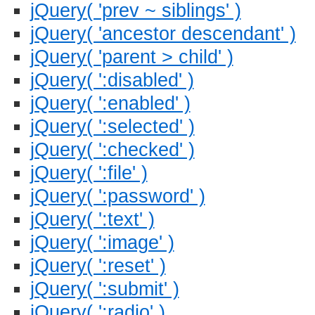
jQuery( 'prev ~ siblings' )
jQuery( 'ancestor descendant' )
jQuery( 'parent > child' )
jQuery( ':disabled' )
jQuery( ':enabled' )
jQuery( ':selected' )
jQuery( ':checked' )
jQuery( ':file' )
jQuery( ':password' )
jQuery( ':text' )
jQuery( ':image' )
jQuery( ':reset' )
jQuery( ':submit' )
jQuery( ':radio' )