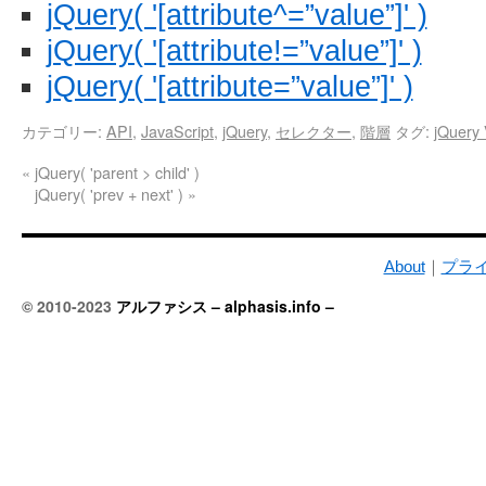
jQuery( '[attribute^=”value”]' )
jQuery( '[attribute!=”value”]' )
jQuery( '[attribute=”value”]' )
カテゴリー:
API
,
JavaScript
,
jQuery
,
セレクター
,
階層
タグ:
jQuery 
«
jQuery( 'parent > child' )
jQuery( 'prev + next' )
»
About
｜
プラ
© 2010-2023
アルファシス – alphasis.info –