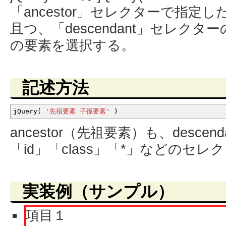
「ancestor」セレクターで指定
且つ、「descendant」セレク
の要素を選択する。
記述方法
jQuery
(
'先祖要素 子孫要素'
)
ancestor（先祖要素）も、desce
「id」「class」「*」などのセ
実装例（サンプル）
項目１