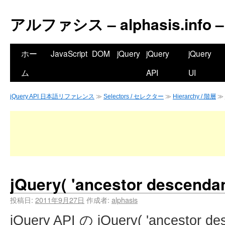
アルファシス – alphasis.info –
ホー
JavaScript
DOM
jQuery
jQuery
jQuery
ム
API
UI
jQuery API 日本語リファレンス
≫
Selectors / セレクター
≫
Hierarchy / 階層
≫ j
jQuery( 'ancestor descendan
投稿日:
2011年9月27日
作成者:
alphasis
jQuery API の jQuery( 'ancestor d