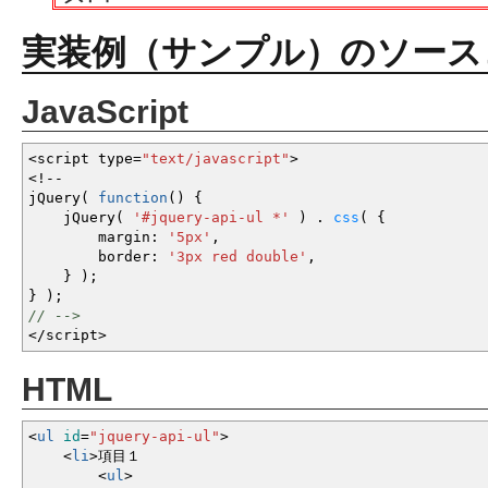
実装例（サンプル）のソース
JavaScript
<
script type
=
"text/javascript"
>
<!--
jQuery
(
function
(
)
{
jQuery
(
'#jquery-api-ul *'
)
.
css
(
{
margin
:
'5px'
,
border
:
'3px red double'
,
}
)
;
}
)
;
// -->
</
script
>
HTML
<
ul
id
=
"jquery-api-ul"
>
<
li
>
項目１
<
ul
>