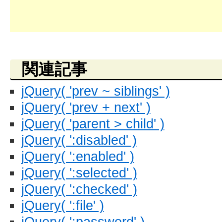
関連記事
jQuery( 'prev ~ siblings' )
jQuery( 'prev + next' )
jQuery( 'parent > child' )
jQuery( ':disabled' )
jQuery( ':enabled' )
jQuery( ':selected' )
jQuery( ':checked' )
jQuery( ':file' )
jQuery( ':password' )