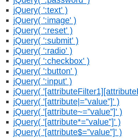
jQuery( ':text' )
jQuery( ':image' )
jQuery( ':reset' )
jQuery( ':submit' )
jQuery( ':radio' )
jQuery( ':checkbox' )
jQuery( ':button' )
jQuery( ':input' )
jQuery( '[attributeFilter1][attributeF
jQuery( '[attribute|=”value”]' )
jQuery( '[attribute~=”value”]' )
jQuery( '[attribute*=”value”]' )
jQuery( '[attribute$=”value”]' )