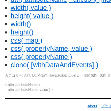
width( value )
height( value )
width()
height()
css( map )
css( propertyName, value )
css( propertyName )
clone( [withDataAndEvents] )
カテゴリー:
API
,
DOM操作
,
JavaScript
,
jQuery
,
一般的属性
,
属性
タ
«
attr( attributeName )
attr( attributeName, value )
»
About
｜
プラ