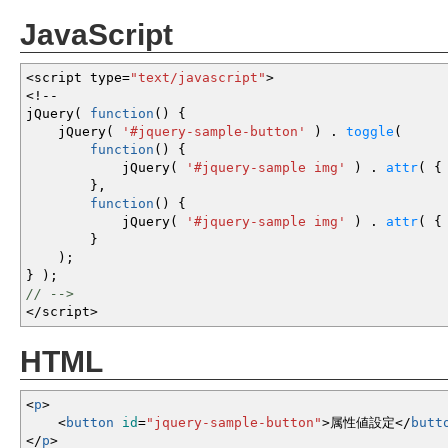
JavaScript
<
script type
=
"text/javascript"
>
<!--
jQuery
(
function
(
)
{
jQuery
(
'#jquery-sample-button'
)
.
toggle
(
function
(
)
{
jQuery
(
'#jquery-sample img'
)
.
attr
(
{
}
,
function
(
)
{
jQuery
(
'#jquery-sample img'
)
.
attr
(
{
}
)
;
}
)
;
// -->
</
script
>
HTML
<
p
>
<
button
id
=
"jquery-sample-button"
>
属性値設定
<
/
butt
<
/
p
>