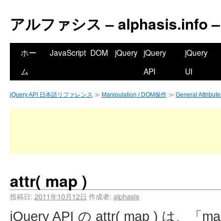
アルファシス – alphasis.info –
ホー
JavaScript
DOM
jQuery
jQuery
jQuery
ム
API
UI
jQuery API 日本語リファレンス
≫
Manipulation / DOM操作
≫
General Attrib
attr( map )
投稿日:
2011年10月12日
作成者:
alphasis
jQuery API の attr( map )