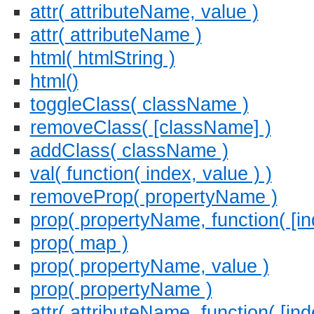
attr( attributeName, value )
attr( attributeName )
html( htmlString )
html()
toggleClass( className )
removeClass( [className] )
addClass( className )
val( function( index, value ) )
removeProp( propertyName )
prop( propertyName, function( [ind
prop( map )
prop( propertyName, value )
prop( propertyName )
attr( attributeName, function( [inde