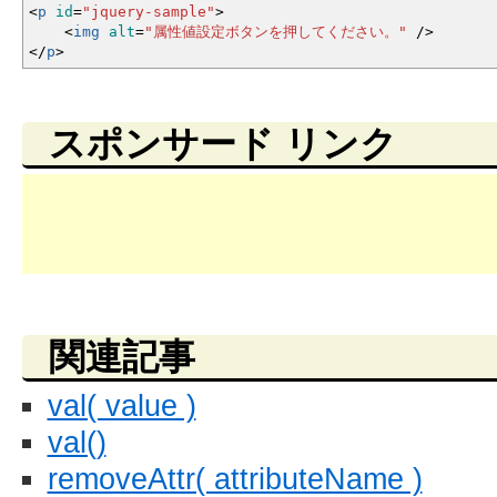
<
p
id
=
"jquery-sample"
>
<
img
alt
=
"属性値設定ボタンを押してください。"
/
>
<
/
p
>
スポンサード リンク
関連記事
val( value )
val()
removeAttr( attributeName )