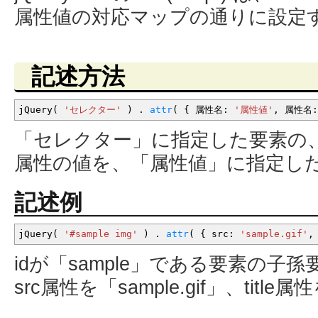
属性値の対応マップの通りに設定
記述方法
jQuery
(
'セレクター'
)
.
attr
(
{
属性名
:
'属性値'
,
属性名
:
「セレクター」に指定した要素の
属性の値を、「属性値」に指定し
記述例
jQuery
(
'#sample img'
)
.
attr
(
{
src
:
'sample.gif'
,
idが「sample」である要素の子
src属性を「sample.gif」、ti