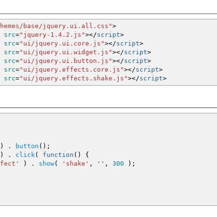
hemes/base/jquery.ui.all.css"
>
src
=
"jquery-1.4.2.js"
><
/
script
>
src
=
"ui/jquery.ui.core.js"
><
/
script
>
src
=
"ui/jquery.ui.widget.js"
><
/
script
>
src
=
"ui/jquery.ui.button.js"
><
/
script
>
src
=
"ui/jquery.effects.core.js"
><
/
script
>
src
=
"ui/jquery.effects.shake.js"
><
/
script
>
)
.
button
(
)
;
)
.
click
(
function
(
)
{
fect'
)
.
show
(
'shake'
,
''
,
300
)
;