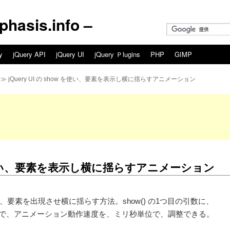
asis.info –
y
jQuery API
jQuery UI
jQuery Ｐlugins
PHP
GIMP
≫ jQuery UI の show を使い、要素を表示し横に揺らすアニメーション
ow を使い、要素を表示し横に揺らすアニメーション
、要素を出現させ横に揺らす方法。show() の1つ目の引数に、
引数で、アニメーション動作速度を、ミリ秒単位で、調整できる。