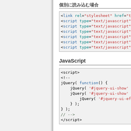
個別に読み込む場合
<
link
rel
=
"stylesheet"
href
=
"t
<
script
type
=
"text/javascript"
<
script
type
=
"text/javascript"
<
script
type
=
"text/javascript"
<
script
type
=
"text/javascript"
<
script
type
=
"text/javascript"
<
script
type
=
"text/javascript"
JavaScript
<
script
>
<!--
jQuery
(
function
(
)
{
jQuery
(
'#jquery-ui-show'
jQuery
(
'#jquery-ui-show'
jQuery
(
'#jquery-ui-ef
}
)
;
}
)
;
// -->
</
script
>