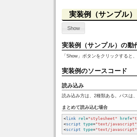
実装例（サンプル）
Show
実装例（サンプル）の動
「Show」ボタンをクリックする
実装例のソースコード
読み込み
読み込み方は、2種類ある。パスは
まとめて読み込む場合
<
link
rel
=
"stylesheet"
href
=
"t
<
script
type
=
"text/javascript"
<
script
type
=
"text/javascript"