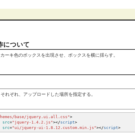
作について
と、カーキ色のボックスを出現させ、ボックスを横に揺らす。
、それぞれ、アップロードした場所を指定する。
hemes/base/jquery.ui.all.css"
>
src
=
"jquery-1.4.2.js"
><
/
script
>
src
=
"ui/jquery-ui-1.8.12.custom.min.js"
><
/
script
>