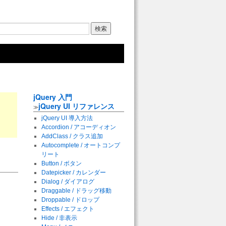
jQuery 入門
jQuery UI リファレンス
≫
jQuery UI 導入方法
Accordion / アコーディオン
AddClass / クラス追加
Autocomplete / オートコンプ
リート
Button / ボタン
Datepicker / カレンダー
Dialog / ダイアログ
Draggable / ドラッグ移動
Droppable / ドロップ
Effects / エフェクト
Hide / 非表示