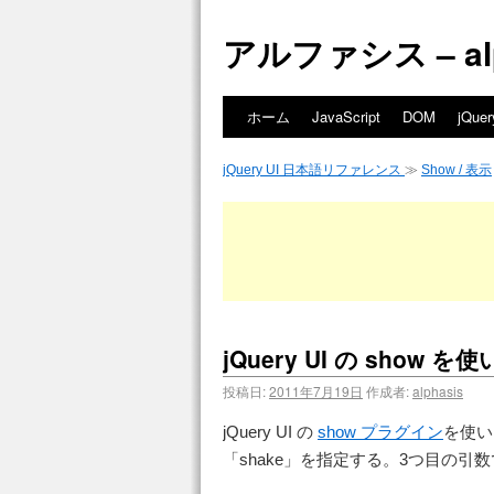
アルファシス – alph
ホーム
JavaScript
DOM
jQuer
jQuery UI 日本語リファレンス
≫
Show / 表示
jQuery UI の sh
投稿日:
2011年7月19日
作成者:
alphasis
jQuery UI の
show プラグイン
を使い
「shake」を指定する。3つ目の