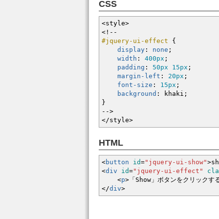
CSS
<style
>
<!--
#jquery-ui-effect
{
display
:
none
;
width
:
400px
;
padding
:
50px
15px
;
margin-left
:
20px
;
font-size
:
15px
;
background
:
khaki
;
}
--
>
</style
>
HTML
<
button
id
=
"jquery-ui-show"
>
sh
<
div
id
=
"jquery-ui-effect"
cla
<
p
>
「Show」ボタンをクリック
<
/
div
>