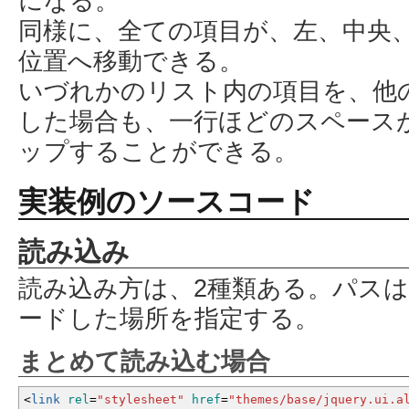
になる。
同様に、全ての項目が、左、中央
位置へ移動できる。
いづれかのリスト内の項目を、他
した場合も、一行ほどのスペース
ップすることができる。
実装例のソースコード
読み込み
読み込み方は、2種類ある。パス
ードした場所を指定する。
まとめて読み込む場合
<
link
rel
=
"stylesheet"
href
=
"themes/base/jquery.ui.a