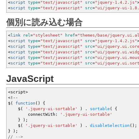
<
script
type
=
"text/javascript"
src
=
"jquery-1.4.2.js"
<
script
type
=
"text/javascript"
src
=
"ui/jquery-ui-1.8
個別に読み込む場合
<
link
rel
=
"stylesheet"
href
=
"themes/base/jquery.ui.a
<
script
type
=
"text/javascript"
src
=
"jquery-1.4.2.js"
<
script
type
=
"text/javascript"
src
=
"ui/jquery.ui.cor
<
script
type
=
"text/javascript"
src
=
"ui/jquery.ui.wid
<
script
type
=
"text/javascript"
src
=
"ui/jquery.ui.mou
<
script
type
=
"text/javascript"
src
=
"ui/jquery.ui.sor
JavaScript
<
script
>
<!--
$
(
function
(
)
{
$
(
'.jquery-ui-sortable'
)
.
sortable
(
{
connectWith
:
'.jquery-ui-sortable'
}
)
;
$
(
'.jquery-ui-sortable'
)
.
disableSelection
(
)
;
}
)
;
// -->