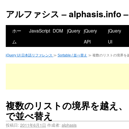
アルファシス – alphasis.info –
ホー
JavaScript
DOM
jQuery
jQuery
jQuery
ム
API
UI
jQuery UI 日本語リファレンス
≫
Sortable / 並べ替え
≫ 複数のリストの境界を
複数のリストの境界を越え、
で並べ替え
投稿日:
2011年6月1日
作成者:
alphasis