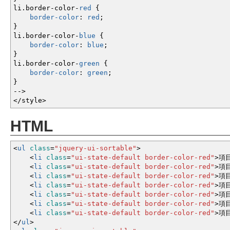
li.border-color-
red
{
border-color
:
red
;
}
li.border-color-
blue
{
border-color
:
blue
;
}
li.border-color-
green
{
border-color
:
green
;
}
--
>
</style
>
HTML
<
ul
class
=
"jquery-ui-sortable"
>
<
li
class
=
"ui-state-default border-color-red"
>
項目
<
li
class
=
"ui-state-default border-color-red"
>
項目
<
li
class
=
"ui-state-default border-color-red"
>
項目
<
li
class
=
"ui-state-default border-color-red"
>
項目
<
li
class
=
"ui-state-default border-color-red"
>
項目
<
li
class
=
"ui-state-default border-color-red"
>
項目
<
li
class
=
"ui-state-default border-color-red"
>
項目
<
/
ul
>