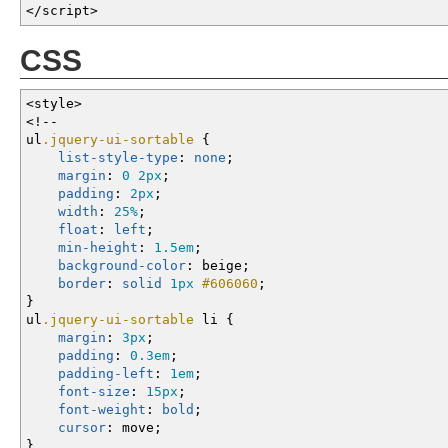
</
script
>
CSS
<style
>
<!--
ul
.jquery-ui-sortable
{
list-style-type
:
none
;
margin
:
0
2px
;
padding
:
2px
;
width
:
25%
;
float
:
left
;
min-height
:
1.5em
;
background-color
:
beige
;
border
:
solid
1px
#606060
;
}
ul
.jquery-ui-sortable
li
{
margin
:
3px
;
padding
:
0.3em
;
padding-left
:
1em
;
font-size
:
15px
;
font-weight
:
bold
;
cursor
:
move
;
}