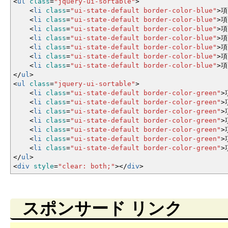
<
ul
class
=
"jquery-ui-sortable"
>
<
li
class
=
"ui-state-default border-color-blue"
>
項
<
li
class
=
"ui-state-default border-color-blue"
>
項
<
li
class
=
"ui-state-default border-color-blue"
>
項
<
li
class
=
"ui-state-default border-color-blue"
>
項
<
li
class
=
"ui-state-default border-color-blue"
>
項
<
li
class
=
"ui-state-default border-color-blue"
>
項
<
li
class
=
"ui-state-default border-color-blue"
>
項
<
/
ul
>
<
ul
class
=
"jquery-ui-sortable"
>
<
li
class
=
"ui-state-default border-color-green"
>
<
li
class
=
"ui-state-default border-color-green"
>
<
li
class
=
"ui-state-default border-color-green"
>
<
li
class
=
"ui-state-default border-color-green"
>
<
li
class
=
"ui-state-default border-color-green"
>
<
li
class
=
"ui-state-default border-color-green"
>
<
li
class
=
"ui-state-default border-color-green"
>
<
/
ul
>
<
div
style
=
"clear: both;"
><
/
div
>
スポンサード リンク