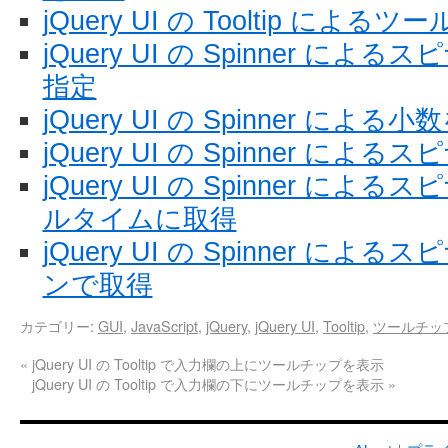
jQuery UI の Tooltip による
jQuery UI の Spinner 
指定
jQuery UI の Spinner に
jQuery UI の Spinner に
jQuery UI の Spinner 
ルタイムに取得
jQuery UI の Spinner 
ンで取得
カテゴリー:
GUI
,
JavaScript
,
jQuery
,
jQuery UI
,
Tooltip
,
ツールチッ
«
jQuery UI の Tooltip で入力欄の上にツールチップを表示
jQuery UI の Tooltip で入力欄の下にツールチップを表示
»