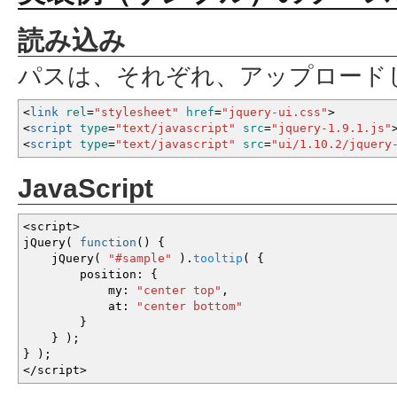
読み込み
パスは、それぞれ、アップロード
<
link
rel
=
"stylesheet"
href
=
"jquery-ui.css"
>
<
script
type
=
"text/javascript"
src
=
"jquery-1.9.1.js"
<
script
type
=
"text/javascript"
src
=
"ui/1.10.2/jquery
JavaScript
<
script
>
jQuery
(
function
(
)
{
jQuery
(
"#sample"
)
.
tooltip
(
{
position
:
{
my
:
"center top"
,
at
:
"center bottom"
}
}
)
;
}
)
;
</
script
>