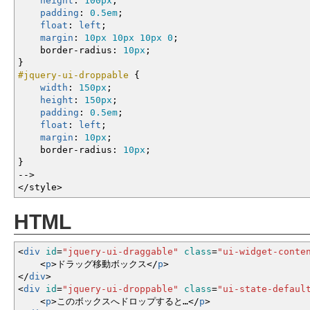
height
:
100px
;
padding
:
0.5em
;
float
:
left
;
margin
:
10px
10px
10px
0
;
border-radius
:
10px
;
}
#jquery-ui-droppable
{
width
:
150px
;
height
:
150px
;
padding
:
0.5em
;
float
:
left
;
margin
:
10px
;
border-radius
:
10px
;
}
--
>
</style
>
HTML
<
div
id
=
"jquery-ui-draggable"
class
=
"ui-widget-conte
<
p
>
ドラッグ移動ボックス
<
/
p
>
<
/
div
>
<
div
id
=
"jquery-ui-droppable"
class
=
"ui-state-defaul
<
p
>
このボックスへドロップすると…
<
/
p
>