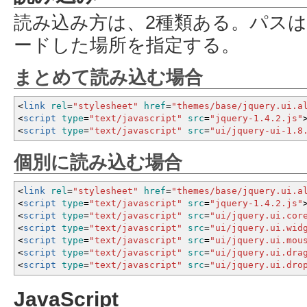
読み込み方は、2種類ある。パス
ードした場所を指定する。
まとめて読み込む場合
<
link
rel
=
"stylesheet"
href
=
"themes/base/jquery.ui.a
<
script
type
=
"text/javascript"
src
=
"jquery-1.4.2.js"
<
script
type
=
"text/javascript"
src
=
"ui/jquery-ui-1.8
個別に読み込む場合
<
link
rel
=
"stylesheet"
href
=
"themes/base/jquery.ui.a
<
script
type
=
"text/javascript"
src
=
"jquery-1.4.2.js"
<
script
type
=
"text/javascript"
src
=
"ui/jquery.ui.cor
<
script
type
=
"text/javascript"
src
=
"ui/jquery.ui.wid
<
script
type
=
"text/javascript"
src
=
"ui/jquery.ui.mou
<
script
type
=
"text/javascript"
src
=
"ui/jquery.ui.dra
<
script
type
=
"text/javascript"
src
=
"ui/jquery.ui.dro
JavaScript