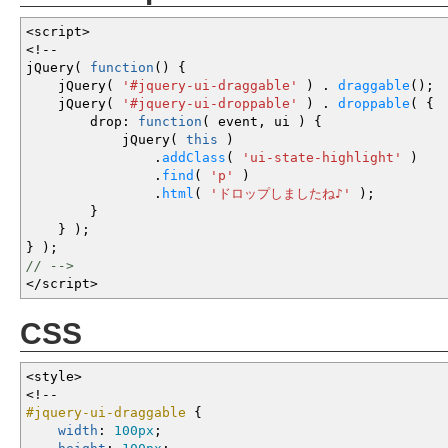
<
script
>
<!--
jQuery
(
function
(
)
{
jQuery
(
'#jquery-ui-draggable'
)
.
draggable
(
)
;
jQuery
(
'#jquery-ui-droppable'
)
.
droppable
(
{
drop
:
function
(
event
,
ui
)
{
jQuery
(
this
)
.
addClass
(
'ui-state-highlight'
)
.
find
(
'p'
)
.
html
(
'ドロップしましたね♪'
)
;
}
}
)
;
}
)
;
// -->
</
script
>
CSS
<style
>
<!--
#jquery-ui-draggable
{
width
:
100px
;