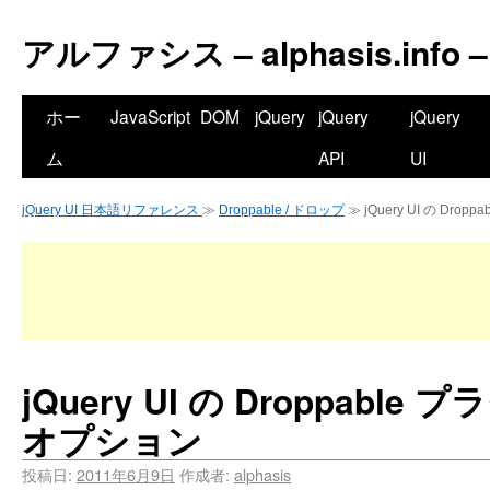
アルファシス – alphasis.info –
ホー
JavaScript
DOM
jQuery
jQuery
jQuery
ム
API
UI
jQuery UI 日本語リファレンス
≫
Droppable / ドロップ
≫ jQuery UI の Dro
jQuery UI の Droppable 
オプション
投稿日:
2011年6月9日
作成者:
alphasis