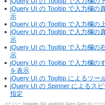
jQuery UI の Tooltip で
jQuery UI の Tooltip で
示
jQuery UI の Tooltip で
jQuery UI の Tooltip で
示
jQuery UI の Tooltip で
示
jQuery UI の Tooltip で
を表示
jQuery UI の Tooltip による
jQuery UI の Spinner 
指定
カテゴリー:
Droppable
,
GUI
,
JavaScript
,
jQuery
,
jQuery UI
パーマ