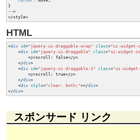
cursor
:
move
;
}
--
>
</style
>
HTML
<
div
id
=
"jquery-ui-draggable-wrap"
class
=
"ui-widget-
<
div
id
=
"jquery-ui-draggable"
class
=
"ui-widget-c
<
p
>
scroll: false
<
/
p
>
<
/
div
>
<
div
id
=
"jquery-ui-draggable-2"
class
=
"ui-widget
<
p
>
scroll: true
<
/
p
>
<
/
div
>
<
div
style
=
"clear: both;"
><
/
div
>
<
/
div
>
スポンサード リンク