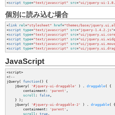
<
script
type
=
"text/javascript"
src
=
"ui/jquery-ui-1.8
個別に読み込む場合
<
link
rel
=
"stylesheet"
href
=
"themes/base/jquery.ui.a
<
script
type
=
"text/javascript"
src
=
"jquery-1.4.2.js"
<
script
type
=
"text/javascript"
src
=
"ui/jquery.ui.cor
<
script
type
=
"text/javascript"
src
=
"ui/jquery.ui.wid
<
script
type
=
"text/javascript"
src
=
"ui/jquery.ui.mou
<
script
type
=
"text/javascript"
src
=
"ui/jquery.ui.dra
JavaScript
<
script
>
<!--
jQuery
(
function
(
)
{
jQuery
(
'#jquery-ui-draggable'
)
.
draggable
(
{
containment
:
'parent'
,
scroll
:
false
,
}
)
;
jQuery
(
'#jquery-ui-draggable-2'
)
.
draggable
(
containment
:
'parent'
,
scroll
:
true
,