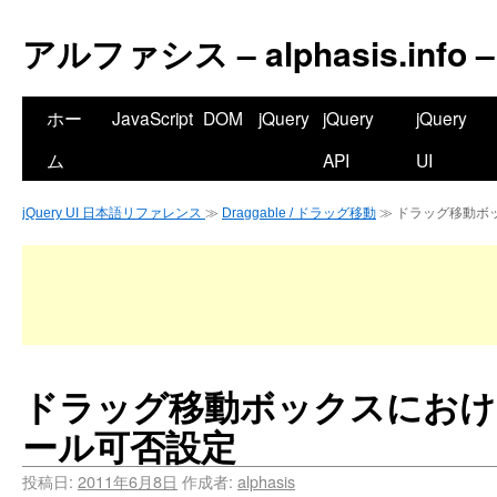
アルファシス – alphasis.info –
ホー
JavaScript
DOM
jQuery
jQuery
jQuery
ム
API
UI
jQuery UI 日本語リファレンス
≫
Draggable / ドラッグ移動
≫ ドラッグ移動ボ
ドラッグ移動ボックスにおけ
ール可否設定
投稿日:
2011年6月8日
作成者:
alphasis