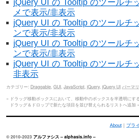
jQuery UI の Tooltip の
メで表示/非表示
jQuery UI の Tooltip の
ンで表示/非表示
jQuery UI の Tooltip の
ンで表示/非表示
jQuery UI の Tooltip の
非表示
カテゴリー:
Draggable
,
GUI
,
JavaScript
,
jQuery
,
jQuery UI
パーマ
«
ドラッグ移動ボックスにおいて、移動中のボックスを半透明にす
ドラッグ＆ドロップで新たな項目を並び替えられるリストへ追加
About
｜
プラ
© 2010-2023
アルファシス – alphasis.info –