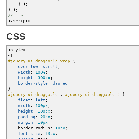
}
)
;
}
)
;
// -->
</
script
>
CSS
<style
>
<!--
#jquery-ui-draggable-wrap
{
overflow
:
scroll
;
width
:
100%
;
height
:
300px
;
border-style
:
dashed
;
}
#jquery-ui-draggable
,
#jquery-ui-draggable-2
{
float
:
left
;
width
:
100px
;
height
:
100px
;
padding
:
20px
;
margin
:
10px
;
border-radius
:
10px
;
font-size
:
13px
;