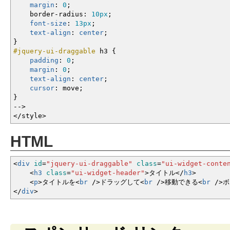
margin
:
0
;
border-radius
:
10px
;
font-size
:
13px
;
text-align
:
center
;
}
#jquery-ui-draggable
h3
{
padding
:
0
;
margin
:
0
;
text-align
:
center
;
cursor
:
move
;
}
--
>
</style
>
HTML
<
div
id
=
"jquery-ui-draggable"
class
=
"ui-widget-conte
<
h3
class
=
"ui-widget-header"
>
タイトル
<
/
h3
>
<
p
>
タイトルを
<
br
/
>
ドラッグして
<
br
/
>
移動できる
<
br
/
>
ボ
<
/
div
>