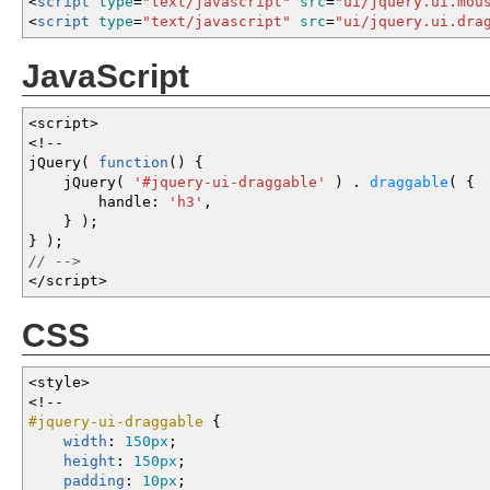
<
script
type
=
"text/javascript"
src
=
"ui/jquery.ui.mou
<
script
type
=
"text/javascript"
src
=
"ui/jquery.ui.dra
JavaScript
<
script
>
<!--
jQuery
(
function
(
)
{
jQuery
(
'#jquery-ui-draggable'
)
.
draggable
(
{
handle
:
'h3'
,
}
)
;
}
)
;
// -->
</
script
>
CSS
<style
>
<!--
#jquery-ui-draggable
{
width
:
150px
;
height
:
150px
;
padding
:
10px
;