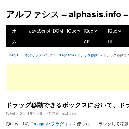
アルファシス – alphasis.info –
ホー
JavaScript
DOM
jQuery
jQuery
jQuery
ム
API
UI
jQuery UI 日本語リファレンス
≫
Draggable / ドラッグ移動
≫ ドラッグ移動で
ドラッグ移動できるボックスにおいて、ド
投稿日:
2011年6月8日
作成者:
alphasis
jQuery UI の
Draggable プラグイン
を使った、ドラッグして移動