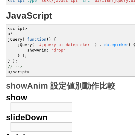
<
script
type
=
"text/javascript"
src
=
"ui/i18n/jquery.u
JavaScript
<
script
>
<!--
jQuery
(
function
(
)
{
jQuery
(
'#jquery-ui-datepicker'
)
.
datepicker
(
showAnim
:
'drop'
}
)
;
}
)
;
// -->
</
script
>
showAnim 設定値別動作比較
show
slideDown