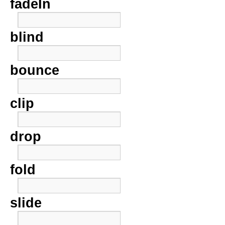
fadeIn
blind
bounce
clip
drop
fold
slide