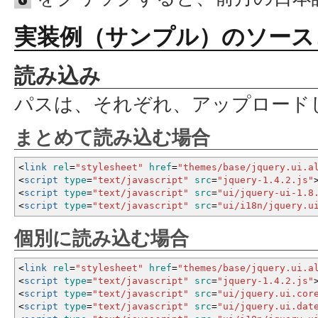
実装例（サンプル）のソース
読み込み
パスは、それぞれ、アップロード
まとめて読み込む場合
<
link
rel
=
"stylesheet"
href
=
"themes/base/jquery.ui.a
<
script
type
=
"text/javascript"
src
=
"jquery-1.4.2.js"
<
script
type
=
"text/javascript"
src
=
"ui/jquery-ui-1.8
<
script
type
=
"text/javascript"
src
=
"ui/i18n/jquery.u
個別に読み込む場合
<
link
rel
=
"stylesheet"
href
=
"themes/base/jquery.ui.a
<
script
type
=
"text/javascript"
src
=
"jquery-1.4.2.js"
<
script
type
=
"text/javascript"
src
=
"ui/jquery.ui.cor
<
script
type
=
"text/javascript"
src
=
"ui/jquery.ui.dat