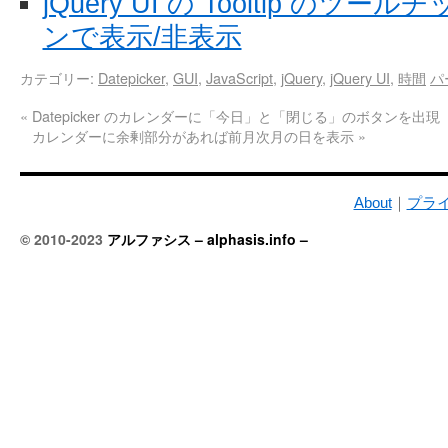
jQuery UI の Tooltip の
ンで表示/非表示
カテゴリー:
Datepicker
,
GUI
,
JavaScript
,
jQuery
,
jQuery UI
,
時間
パ
«
Datepicker のカレンダーに「今日」と「閉じる」のボタンを出現
カレンダーに余剰部分があれば前月次月の日を表示
»
About
｜
プラ
© 2010-2023
アルファシス – alphasis.info –