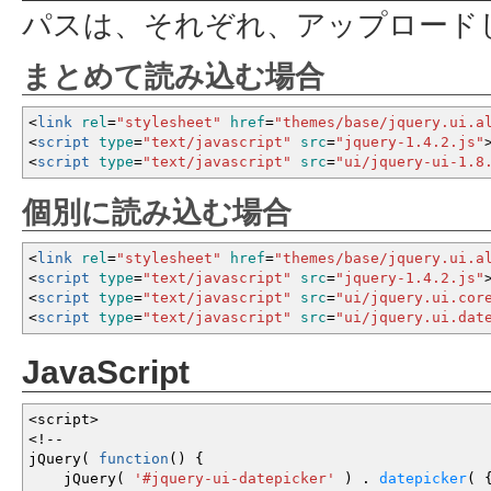
パスは、それぞれ、アップロード
まとめて読み込む場合
<
link
rel
=
"stylesheet"
href
=
"themes/base/jquery.ui.a
<
script
type
=
"text/javascript"
src
=
"jquery-1.4.2.js"
<
script
type
=
"text/javascript"
src
=
"ui/jquery-ui-1.8
個別に読み込む場合
<
link
rel
=
"stylesheet"
href
=
"themes/base/jquery.ui.a
<
script
type
=
"text/javascript"
src
=
"jquery-1.4.2.js"
<
script
type
=
"text/javascript"
src
=
"ui/jquery.ui.cor
<
script
type
=
"text/javascript"
src
=
"ui/jquery.ui.dat
JavaScript
<
script
>
<!--
jQuery
(
function
(
)
{
jQuery
(
'#jquery-ui-datepicker'
)
.
datepicker
(