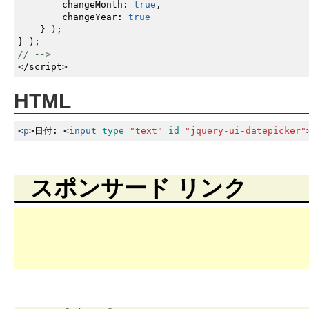
changeMonth
:
true
,
changeYear
:
true
}
)
;
}
)
;
// -->
</
script
>
HTML
<
p
>
日付:
<
input
type
=
"text"
id
=
"jquery-ui-datepicker"
スポンサード リンク