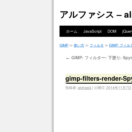
アルファシス – alph
ホーム
JavaScript
DOM
jQuer
GIMP
≫
使い方
≫
フィルタ
≫
GIMP: フィルタ
GIMP: フィルター: 下塗り: Spyr
←
gimp-filters-render-S
投稿者:
alphasis
|
公開日:
2014年11月7日