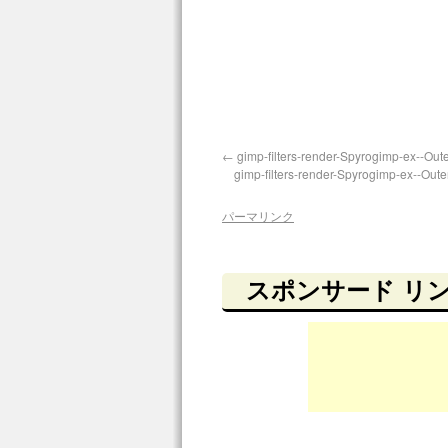
gimp-filters-render-Spyrogimp-ex--Out
gimp-filters-render-Spyrogimp-ex--Out
パーマリンク
スポンサード リ