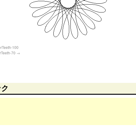
erTeeth-100
erTeeth-70
ンク