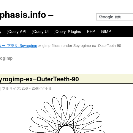
asis.info –
y
jQuery API
jQuery UI
jQuery Ｐlugins
PHP
GIMP
ー: 下塗り: Spyrogimp
≫ gimp-filters-render-Spyrogimp-ex–OuterTeeth-90
ogimp
pyrogimp-ex–OuterTeeth-90
|
フルサイズ:
256 × 256
ピクセル