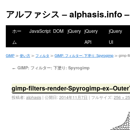
アルファシス – alphasis.info –
ホー
JavaScript
DOM
jQuery
jQuery
jQuery
ム
API
UI
GIMP
≫
使い方
≫
フィルタ
≫
GIMP: フィルター: 下塗り: Spyrogimp
≫ gimp-fi
GIMP: フィルター: 下塗り: Spyrogimp
←
gimp-filters-render-Spyrogimp-ex–Outer
投稿者:
alphasis
|
公開日:
2014年11月7日
|
フルサイズ:
256 × 2