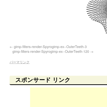
gimp-filters-render-Spyrogimp-ex--OuterTeeth-3
gimp-filters-render-Spyrogimp-ex--OuterTeeth-120
パーマリンク
スポンサード リンク