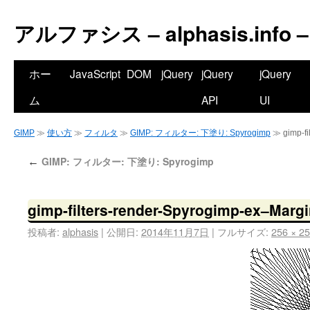
アルファシス – alphasis.info –
ホー
JavaScript
DOM
jQuery
jQuery
jQuery
ム
API
UI
GIMP
≫
使い方
≫
フィルタ
≫
GIMP: フィルター: 下塗り: Spyrogimp
≫ gimp-fi
GIMP: フィルター: 下塗り: Spyrogimp
←
gimp-filters-render-Spyrogimp-ex–Marg
投稿者:
alphasis
|
公開日:
2014年11月7日
|
フルサイズ:
256 × 2