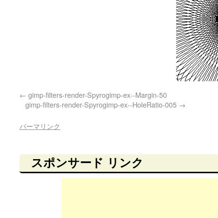
gimp-filters-render-Spyrogimp-ex--Margin-50
gimp-filters-render-Spyrogimp-ex--HoleRatio-005
パーマリンク
スポンサード リンク