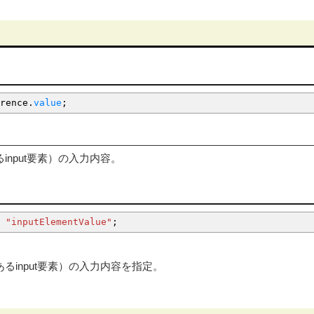
rence.
value
;
るinput要素）の入力内容。
"inputElementValue"
;
であるinput要素）の入力内容を指定。