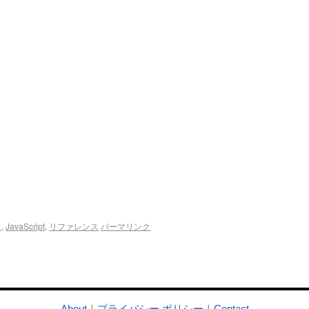
ト
,
JavaScript
,
リファレンス
パーマリンク
About
｜
プライバシー ポリシー
｜
Contact