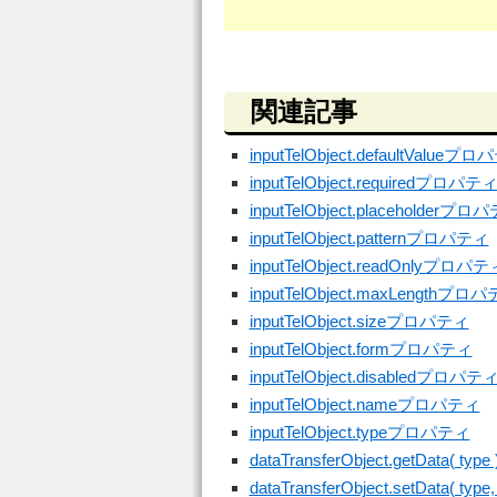
関連記事
inputTelObject.defaultValueプ
inputTelObject.requiredプロパテ
inputTelObject.placeholderプロ
inputTelObject.patternプロパティ
inputTelObject.readOnlyプロパテ
inputTelObject.maxLengthプロ
inputTelObject.sizeプロパティ
inputTelObject.formプロパティ
inputTelObject.disabledプロパテ
inputTelObject.nameプロパティ
inputTelObject.typeプロパティ
dataTransferObject.getData( type 
dataTransferObject.setData( type, 