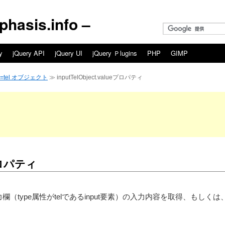
asis.info –
y
jQuery API
jQuery UI
jQuery Ｐlugins
PHP
GIMP
ype=tel オブジェクト
≫ inputTelObject.valueプロパティ
eプロパティ
電話番号入力欄（type属性がtelであるinput要素）の入力内容を取得、もしく