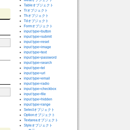
Metaオブジェクト
Tableオブジェクト
Trオブジェクト
Thオブジェクト
Tdオブジェクト
Formオブジェクト
input type=button
input type=submit
input type=reset
input type=image
input type=text
input type=password
input type=search
input type=tel
input type=url
input type=email
input type=radio
input type=checkbox
input type=file
input type=hidden
input type=range
Selectオブジェクト
Optionオブジェクト
Textareaオブジェクト
Styleオブジェクト