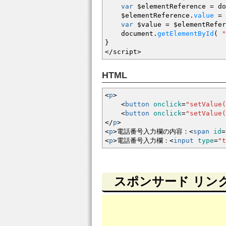
var
$elementReference
=
do
$elementReference.
value
=
var
$value
=
$elementRefer
document.
getElementById
(
"
}
</
script
>
HTML
<
p
>
<
button
onclick
=
"setValue(
<
button
onclick
=
"setValue(
<
/
p
>
<
p
>
電話番号入力欄の内容：
<
span
id
=
<
p
>
電話番号入力欄：
<
input
type
=
"t
スポンサード リン