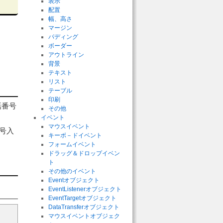
表示
配置
幅、高さ
マージン
パディング
ボーダー
アウトライン
背景
テキスト
リスト
テーブル
印刷
話番号
その他
イベント
マウスイベント
番号入
キーボ－ドイベント
フォームイベント
ドラッグ＆ドロップイベン
ト
その他のイベント
Eventオブジェクト
EventListenerオブジェクト
EventTargetオブジェクト
DataTransferオブジェクト
マウスイベントオブジェク