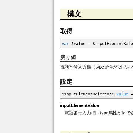
構文
取得
var
$value
=
$inputElementRefe
戻り値
電話番号入力欄（type属性がtelであ
設定
$inputElementReference.
value
=
inputElementValue
電話番号入力欄（type属性がtel