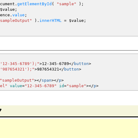
cument.
getElementById
(
"sample"
)
;
$value
;
ence.
value
;
sampleOutput"
)
.
innerHTML
=
$value
;
'12-345-6789');"
>
12-345-6789
<
/
button
>
'987654321');"
>
987654321
<
/
button
>
"sampleOutput"
><
/
span
><
/
p
>
el"
value
=
"12-345-6789"
id
=
"sample"
><
/
p
>
ク