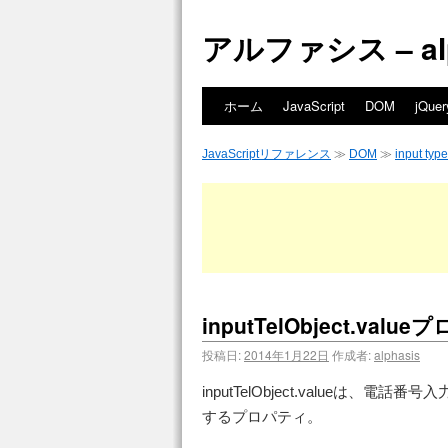
アルファシス – alph
ホーム
JavaScript
DOM
jQuer
JavaScriptリファレンス
≫
DOM
≫
input t
inputTelObject.valu
投稿日:
2014年1月22日
作成者:
alphasis
inputTelObject.valueは、
するプロパティ。