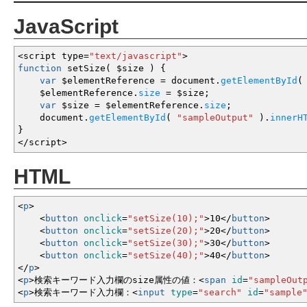
JavaScript
<
script type
=
"text/javascript"
>
function
setSize
(
$size
)
{
var
$elementReference
=
document.
getElementById
(
$elementReference.
size
=
$size
;
var
$size
=
$elementReference.
size
;
document.
getElementById
(
"sampleOutput"
)
.
innerH
}
</
script
>
HTML
<
p
>
<
button
onclick
=
"setSize(10);"
>
10
<
/
button
>
<
button
onclick
=
"setSize(20);"
>
20
<
/
button
>
<
button
onclick
=
"setSize(30);"
>
30
<
/
button
>
<
button
onclick
=
"setSize(40);"
>
40
<
/
button
>
<
/
p
>
<
p
>
検索キーワード入力欄のsize属性の値：
<
span
id
=
"sampleOut
<
p
>
検索キーワード入力欄：
<
input
type
=
"search"
id
=
"sample