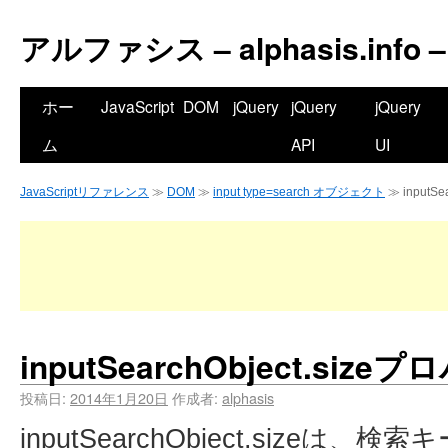
アルファシス – alphasis.info –
ホー
JavaScript
DOM
jQuery
jQuery
jQuery
ム
API
UI
JavaScriptリファレンス
≫
DOM
≫
input type=search オブジェクト
≫ inputS
inputSearchObject.size
投稿日:
2014年1月20日
作成者:
alphasis
inputSearchObject.sizeは