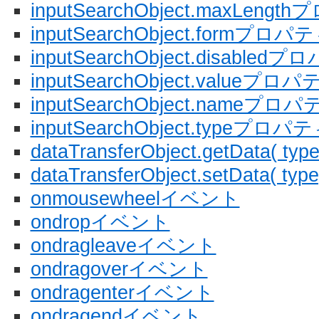
inputSearchObject.maxLeng
inputSearchObject.formプロパ
inputSearchObject.disabled
inputSearchObject.valueプロ
inputSearchObject.nameプロ
inputSearchObject.typeプロパ
dataTransferObject.getData( type
dataTransferObject.setData( type,
onmousewheelイベント
ondropイベント
ondragleaveイベント
ondragoverイベント
ondragenterイベント
ondragendイベント