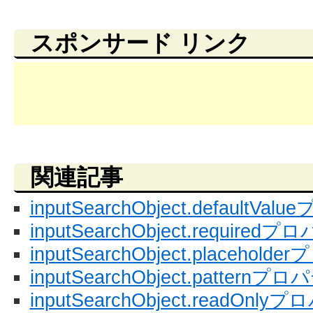
スポンサード リンク
関連記事
inputSearchObject.defaultVa
inputSearchObject.required
inputSearchObject.placehol
inputSearchObject.patternプ
inputSearchObject.readOnly