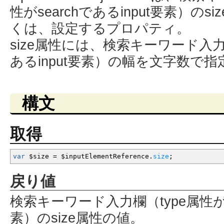
性がsearchであるinput要素）の
くは、設定するプロパティ。
size属性には、検索キーワード入力欄
あるinput要素）の幅を文字数で
構文
取得
var
$size
=
$inputElementReference.
size
;
戻り値
検索キーワード入力欄（type属性がse
素）のsize属性の値。