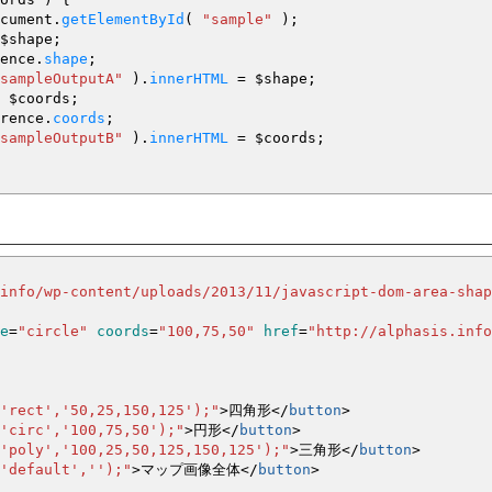
cument.
getElementById
(
"sample"
)
;
$shape
;
ence.
shape
;
sampleOutputA"
)
.
innerHTML
=
$shape
;
$coords
;
rence.
coords
;
sampleOutputB"
)
.
innerHTML
=
$coords
;
info/wp-content/uploads/2013/11/javascript-dom-area-shap
e
=
"circle"
coords
=
"100,75,50"
href
=
"http://alphasis.info
'rect','50,25,150,125');"
>
四角形
<
/
button
>
'circ','100,75,50');"
>
円形
<
/
button
>
'poly','100,25,50,125,150,125');"
>
三角形
<
/
button
>
'default','');"
>
マップ画像全体
<
/
button
>