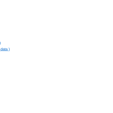
)
data )