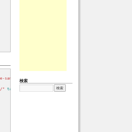
e-sample.png"
usemap
=
"#sampleMap"
>
検索
/"
target
=
"_blank"
/
>