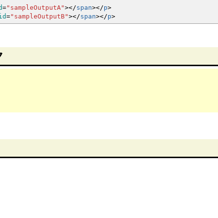
d
=
"sampleOutputA"
><
/
span
><
/
p
>
id
=
"sampleOutputB"
><
/
span
><
/
p
>
ク