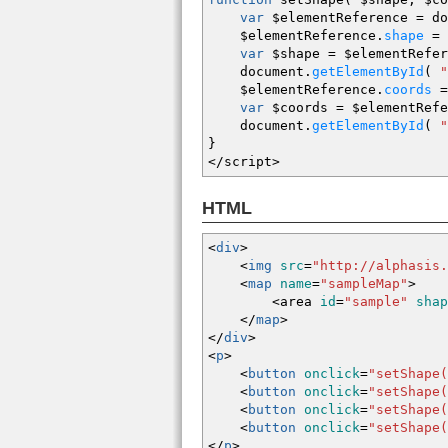
var
$elementReference
=
do
$elementReference.
shape
=
var
$shape
=
$elementRefer
document.
getElementById
(
"
$elementReference.
coords
=
var
$coords
=
$elementRefe
document.
getElementById
(
"
}
</
script
>
HTML
<
div
>
<
img
src
=
"http://alphasis.
<
map
name
=
"sampleMap"
>
<area
id
=
"sample"
shap
<
/
map
>
<
/
div
>
<
p
>
<
button
onclick
=
"setShape(
<
button
onclick
=
"setShape(
<
button
onclick
=
"setShape(
<
button
onclick
=
"setShape(
<
/
p
>