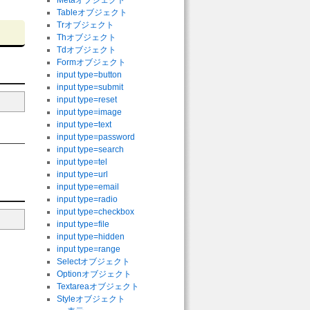
Metaオブジェクト
Tableオブジェクト
Trオブジェクト
Thオブジェクト
Tdオブジェクト
Formオブジェクト
input type=button
input type=submit
input type=reset
input type=image
input type=text
input type=password
input type=search
input type=tel
input type=url
input type=email
input type=radio
input type=checkbox
input type=file
input type=hidden
input type=range
Selectオブジェクト
Optionオブジェクト
Textareaオブジェクト
Styleオブジェクト