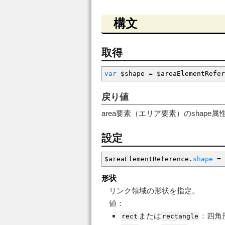
構文
取得
var
$shape
=
$areaElementRefer
戻り値
area要素（エリア要素）のshape属
設定
$areaElementReference.
shape
=
形状
リンク領域の形状を指定。
値：
または
：四角
rect
rectangle