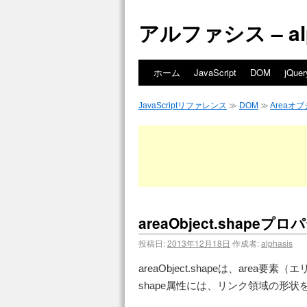
アルファシス – alph
ホーム
JavaScript
DOM
jQuer
JavaScriptリファレンス
≫
DOM
≫
Areaオ
areaObject.shapeプ
投稿日:
2013年12月18日
作成者:
alphasis
areaObject.shapeは、ar
shape属性には、リンク領域の形