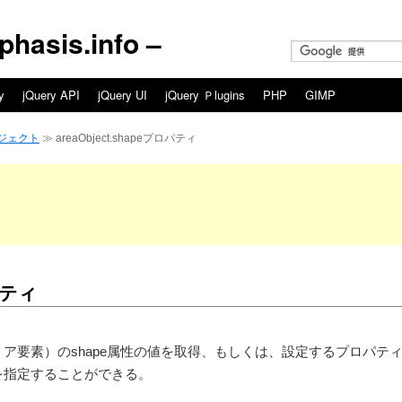
asis.info –
y
jQuery API
jQuery UI
jQuery Ｐlugins
PHP
GIMP
ブジェクト
≫ areaObject.shapeプロパティ
ロパティ
ea要素（エリア要素）のshape属性の値を取得、もしくは、設定するプロパテ
状を指定することができる。