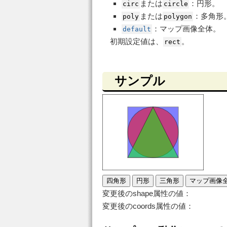
または
：円形。
circ
circle
または
：多角形
poly
polygon
：マップ画像全体。
default
初期設定値は、
。
rect
サンプル
四角形
円形
三角形
マップ画像
変更後のshape属性の値：
変更後のcoords属性の値：