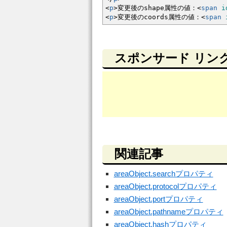
<
p
>
変更後のshape属性の値：
<
span
i
<
p
>
変更後のcoords属性の値：
<
span
スポンサード リン
関連記事
areaObject.searchプロパティ
areaObject.protocolプロパティ
areaObject.portプロパティ
areaObject.pathnameプロパティ
areaObject.hashプロパティ