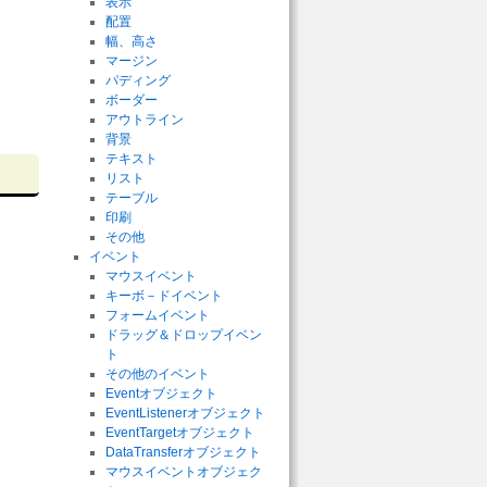
表示
配置
幅、高さ
マージン
パディング
ボーダー
アウトライン
背景
テキスト
リスト
テーブル
印刷
その他
イベント
マウスイベント
キーボ－ドイベント
フォームイベント
ドラッグ＆ドロップイベン
ト
その他のイベント
Eventオブジェクト
EventListenerオブジェクト
EventTargetオブジェクト
DataTransferオブジェクト
マウスイベントオブジェク