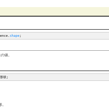
ence.
shape
;
性の値。
形状
;
形。