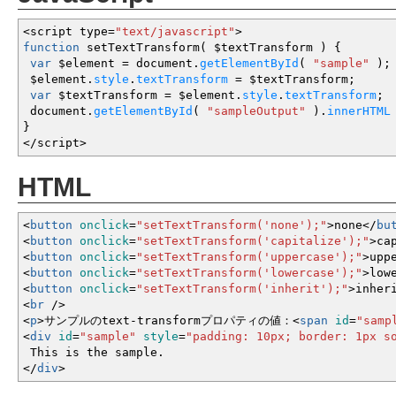
<
script type
=
"text/javascript"
>
function
setTextTransform
(
$textTransform
)
{
var
$element
=
document.
getElementById
(
"sample"
)
;
$element.
style
.
textTransform
=
$textTransform
;
var
$textTransform
=
$element.
style
.
textTransform
;
document.
getElementById
(
"sampleOutput"
)
.
innerHTML
}
</
script
>
HTML
<
button
onclick
=
"setTextTransform('none');"
>
none
<
/
bu
<
button
onclick
=
"setTextTransform('capitalize');"
>
ca
<
button
onclick
=
"setTextTransform('uppercase');"
>
upp
<
button
onclick
=
"setTextTransform('lowercase');"
>
low
<
button
onclick
=
"setTextTransform('inherit');"
>
inher
<
br
/
>
<
p
>
サンプルのtext-transformプロパティの値：
<
span
id
=
"samp
<
div
id
=
"sample"
style
=
"padding: 10px; border: 1px s
This is the sample.
<
/
div
>