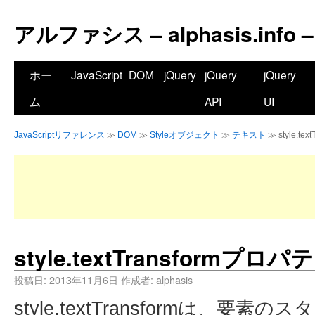
アルファシス – alphasis.info –
ホー
JavaScript
DOM
jQuery
jQuery
jQuery
ム
API
UI
JavaScriptリファレンス
≫
DOM
≫
Styleオブジェクト
≫
テキスト
≫ style.te
style.textTransformプロパ
投稿日:
2013年11月6日
作成者:
alphasis
style.textTransformは、要素の