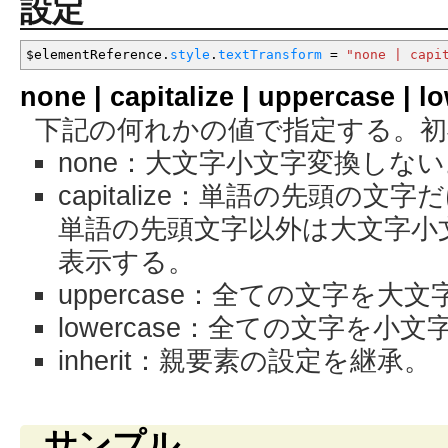
設定
$elementReference.
style
.
textTransform
=
"none | capi
none | capitalize | uppercase | lo
下記の何れかの値で指定する。初期
none：大文字小文字変換しな
capitalize：単語の先頭の
単語の先頭文字以外は大文字小
表示する。
uppercase：全ての文字を大
lowercase：全ての文字を小
inherit：親要素の設定を継承。
サンプル