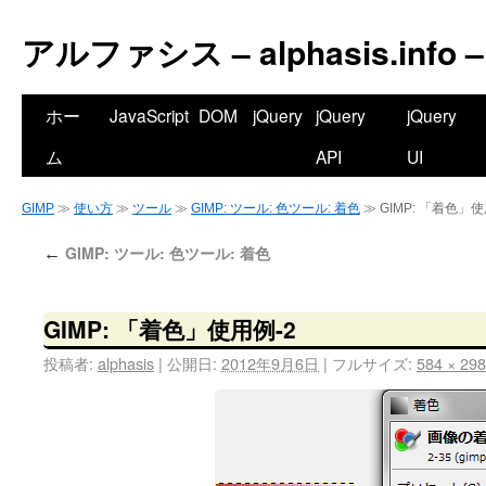
アルファシス – alphasis.info –
ホー
JavaScript
DOM
jQuery
jQuery
jQuery
ム
API
UI
GIMP
≫
使い方
≫
ツール
≫
GIMP: ツール: 色ツール: 着色
≫ GIMP: 「着色」使
GIMP: ツール: 色ツール: 着色
←
GIMP: 「着色」使用例-2
投稿者:
alphasis
|
公開日:
2012年9月6日
|
フルサイズ:
584 × 298