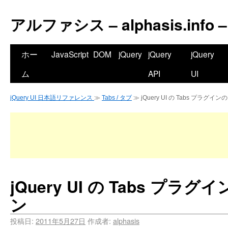
アルファシス – alphasis.info –
ホー
JavaScript
DOM
jQuery
jQuery
jQuery
ム
API
UI
jQuery UI 日本語リファレンス
≫
Tabs / タブ
≫ jQuery UI の Tabs プラグイン
jQuery UI の Tabs プラグ
ン
投稿日:
2011年5月27日
作成者:
alphasis