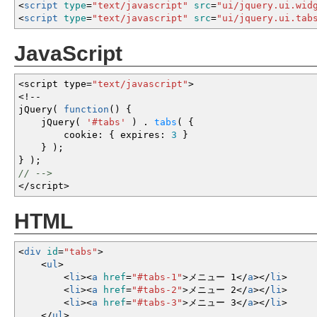
<
script
type
=
"text/javascript"
src
=
"ui/jquery.ui.wid
<
script
type
=
"text/javascript"
src
=
"ui/jquery.ui.tab
JavaScript
<
script type
=
"text/javascript"
>
<!--
jQuery
(
function
(
)
{
jQuery
(
'#tabs'
)
.
tabs
(
{
cookie
:
{
expires
:
3
}
}
)
;
}
)
;
// -->
</
script
>
HTML
<
div
id
=
"tabs"
>
<
ul
>
<
li
><
a
href
=
"#tabs-1"
>
メニュー 1
<
/
a
><
/
li
>
<
li
><
a
href
=
"#tabs-2"
>
メニュー 2
<
/
a
><
/
li
>
<
li
><
a
href
=
"#tabs-3"
>
メニュー 3
<
/
a
><
/
li
>
<
/
ul
>