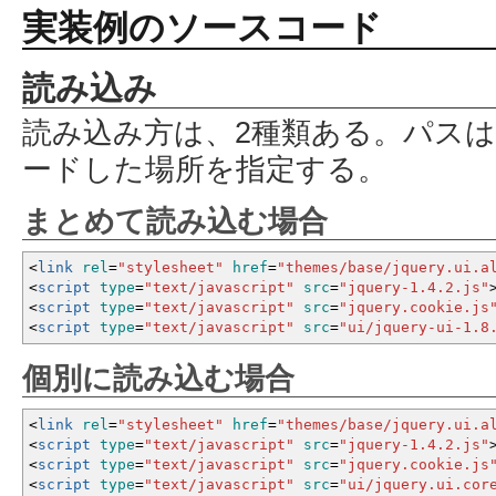
実装例のソースコード
読み込み
読み込み方は、2種類ある。パス
ードした場所を指定する。
まとめて読み込む場合
<
link
rel
=
"stylesheet"
href
=
"themes/base/jquery.ui.a
<
script
type
=
"text/javascript"
src
=
"jquery-1.4.2.js"
<
script
type
=
"text/javascript"
src
=
"jquery.cookie.js
<
script
type
=
"text/javascript"
src
=
"ui/jquery-ui-1.8
個別に読み込む場合
<
link
rel
=
"stylesheet"
href
=
"themes/base/jquery.ui.a
<
script
type
=
"text/javascript"
src
=
"jquery-1.4.2.js"
<
script
type
=
"text/javascript"
src
=
"jquery.cookie.js
<
script
type
=
"text/javascript"
src
=
"ui/jquery.ui.cor