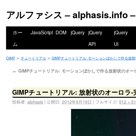
アルファシス – alphasis.info –
ホー
JavaScript
DOM
jQuery
jQuery
jQuery
ム
API
UI
GIMP
≫
チュートリアル
≫
GIMPチュートリアル: モーションぼかしで作る放
GIMPチュートリアル: モーションぼかしで作る放射状のオー
←
GIMPチュートリアル: 放射状のオーロラ-
投稿者:
alphasis
|
公開日:
2012年9月19日
|
フルサイズ:
512 × 5